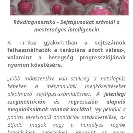
Rákdiagnosztika - Sejttípusokat számlál a
mesterséges intelligencia
A klinikai gyakorlatban
a sejtszámok
felhasználhatók a terápiára adott válasz-,
valamint a betegség progressziójának
nyomon követésére.
„Jobb módszerekre van szükség a patológiás
képeken a mélytanulási megközelítéseket
alkalmazó sejttípus-számláláshoz.
A jelenlegi
szegmentáción és regresszión alapuló
megoldásoknak vannak korlátai,
így például a
pontos pixelszintű annotációk megkövetelése, az
átfedő magok vagy a homályos régiók
kezelésének nehézségei, valamint az egyes