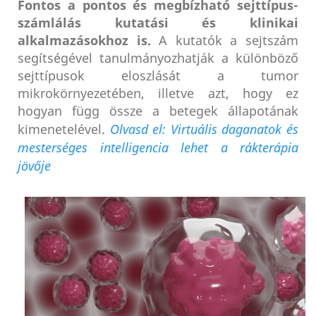
Fontos a pontos és megbízható sejttípus-
számlálás kutatási és klinikai
alkalmazásokhoz is.
A kutatók a sejtszám
segítségével tanulmányozhatják a különböző
sejttípusok eloszlását a tumor
mikrokörnyezetében, illetve azt, hogy ez
hogyan függ össze a betegek állapotának
kimenetelével.
Olvasd el: Virtuális daganatok és
mesterséges intelligencia lehet a rákterápia
jövője