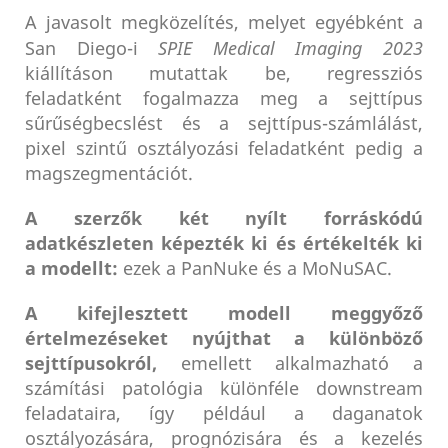
A javasolt megközelítés, melyet egyébként a
San Diego-i
SPIE Medical Imaging 2023
kiállításon mutattak be, regressziós
feladatként fogalmazza meg a sejttípus
sűrűségbecslést és a sejttípus-számlálást,
pixel szintű osztályozási feladatként pedig a
magszegmentációt.
A szerzők két nyílt forráskódú
adatkészleten képezték ki és értékelték ki
a modellt:
ezek a PanNuke és a MoNuSAC.
A kifejlesztett modell meggyőző
értelmezéseket nyújthat a különböző
sejttípusokról,
emellett alkalmazható a
számítási patológia különféle downstream
feladataira, így például a daganatok
osztályozására, prognózisára és a kezelés