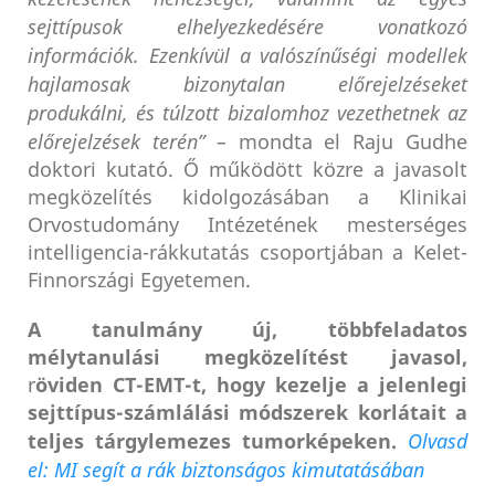
sejttípusok elhelyezkedésére vonatkozó
információk. Ezenkívül a valószínűségi modellek
hajlamosak bizonytalan előrejelzéseket
produkálni, és túlzott bizalomhoz vezethetnek az
előrejelzések terén” –
mondta el Raju Gudhe
doktori kutató. Ő működött közre a javasolt
megközelítés kidolgozásában a Klinikai
Orvostudomány Intézetének mesterséges
intelligencia-rákkutatás csoportjában a Kelet-
Finnországi Egyetemen.
A tanulmány új, többfeladatos
mélytanulási megközelítést javasol,
r
öviden CT-EMT-t, hogy kezelje a jelenlegi
sejttípus-számlálási módszerek korlátait a
teljes tárgylemezes tumorképeken.
Olvasd
el: MI segít a rák biztonságos kimutatásában