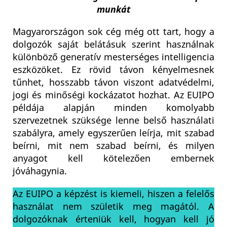
munkát
Magyarországon sok cég még ott tart, hogy a
dolgozók saját belátásuk szerint használnak
különböző generatív mesterséges intelligencia
eszközöket. Ez rövid távon kényelmesnek
tűnhet, hosszabb távon viszont adatvédelmi,
jogi és minőségi kockázatot hozhat. Az EUIPO
példája alapján minden komolyabb
szervezetnek szüksége lenne belső használati
szabályra, amely egyszerűen leírja, mit szabad
beírni, mit nem szabad beírni, és milyen
anyagot kell kötelezően embernek
jóváhagynia.
Az EUIPO a képzést is kiemeli, hiszen a felelős
használat nem születik meg magától. A
dolgozóknak érteniük kell, hogyan kell jó