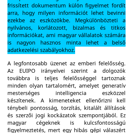
frissített dokumentum külön figyelmet fordít
arra, hogy milyen információt lehet bevinni
ezekbe az eszközökbe. Megkülönbözteti a
nyilvános, korlátozott, bizalmas és titkos
információkat, ami magyar vállalatok számára
is nagyon hasznos minta lehet a belső
adatkezelési szabályokhoz.
A legfontosabb üzenet az emberi felelősség.
Az EUIPO irányelvei szerint a dolgozók
továbbra is teljes felelősséggel tartoznak
minden olyan tartalomért, amelyet generatív
mesterséges intelligencia eszközzel
készítenek. A kimeneteket ellenőrizni kell
ténybeli pontosság, torzítás, kitalált állítások
és szerzői jogi kockázatok szempontjából. Ez
magyar cégeknek is kulcsfontosságú
figyelmeztetés, mert egy hibás gépi válaszért