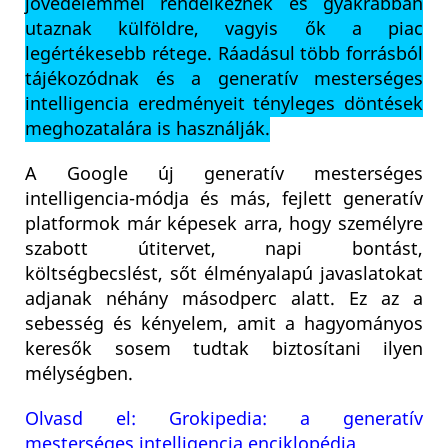
jövedelemmel rendelkeznek és gyakrabban
utaznak külföldre, vagyis ők a piac
legértékesebb rétege. Ráadásul több forrásból
tájékozódnak és a generatív mesterséges
intelligencia eredményeit tényleges döntések
meghozatalára is használják.
A Google új generatív mesterséges
intelligencia-módja és más, fejlett generatív
platformok már képesek arra, hogy személyre
szabott útitervet, napi bontást,
költségbecslést, sőt élményalapú javaslatokat
adjanak néhány másodperc alatt. Ez az a
sebesség és kényelem, amit a hagyományos
keresők sosem tudtak biztosítani ilyen
mélységben.
Olvasd el: Grokipedia: a generatív
mesterséges intelligencia enciklopédia