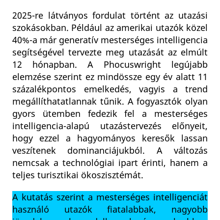
2025-re látványos fordulat történt az utazási
szokásokban. Például az amerikai utazók közel
40%-a már generatív mesterséges intelligencia
segítségével tervezte meg utazását az elmúlt
12 hónapban. A Phocuswright legújabb
elemzése szerint ez mindössze egy év alatt 11
százalékpontos emelkedés, vagyis a trend
megállíthatatlannak tűnik. A fogyasztók olyan
gyors ütemben fedezik fel a mesterséges
intelligencia-alapú utazástervezés előnyeit,
hogy ezzel a hagyományos keresők lassan
veszítenek dominanciájukból. A változás
nemcsak a technológiai ipart érinti, hanem a
teljes turisztikai ökoszisztémát.
A kutatás szerint a mesterséges intelligenciát
használó utazók fiatalabbak, nagyobb