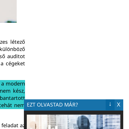
zes létező
 különböző
ső auditot
t a cégeket
t a modern
anem kész,
bantartott
↓
X
EZT OLVASTAD MÁR?
a tehát nem
 feladat az