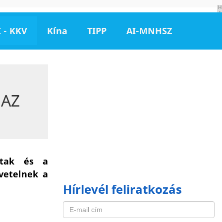
H
I
R
D
 - KKV
Kína
TIPP
AI-MNHSZ
E
T
É
S
 AZ
oztak és a
övetelnek a
Hírlevél feliratkozás