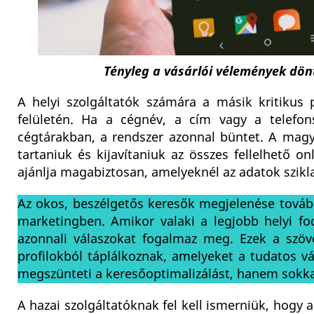
Tényleg a vásárlói vélemények dönt
A helyi szolgáltatók számára a másik kritikus 
felületén. Ha a cégnév, a cím vagy a telefon
cégtárakban, a rendszer azonnal büntet. A magy
tartaniuk és kijavítaniuk az összes fellelhető o
ajánlja magabiztosan, amelyeknél az adatok szikl
Az okos, beszélgetős keresők megjelenése tovább
marketingben. Amikor valaki a legjobb helyi f
azonnali válaszokat fogalmaz meg. Ezek a szöv
profilokból táplálkoznak, amelyeket a tudatos vá
megszünteti a keresőoptimalizálást, hanem sokka
A hazai szolgáltatóknak fel kell ismerniük, hogy a