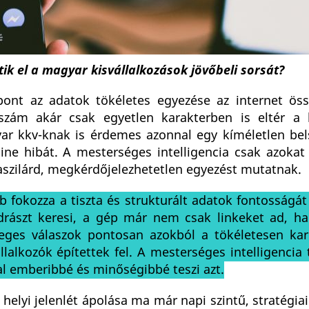
ik el a magyar kisvállalkozások jövőbeli sorsát?
pont az adatok tökéletes egyezése az internet öss
szám akár csak egyetlen karakterben is eltér a
ar kkv-knak is érdemes azonnal egy kíméletlen bel
nline hibát. A mesterséges intelligencia csak azoka
aszilárd, megkérdőjelezhetetlen egyezést mutatnak.
 fokozza a tiszta és strukturált adatok fontosságá
odrászt keresi, a gép már nem csak linkeket ad, h
eges válaszok pontosan azokból a tökéletesen kar
llalkozók építettek fel. A mesterséges intelligenci
l emberibbé és minőségibbé teszi azt.
 helyi jelenlét ápolása ma már napi szintű, stratégiai