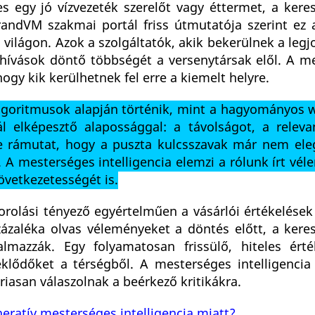
es egy jó vízvezeték szerelőt vagy éttermet, a ker
randVM szakmai portál friss útmutatója szerint ez 
 a világon. Azok a szolgáltatók, akik bekerülnek a le
a hívások döntő többségét a versenytársak elől. A m
ogy kik kerülhetnek fel erre a kiemelt helyre.
algoritmusok alapján történik, mint a hagyományos 
l elképesztő alapossággal: a távolságot, a releva
se rámutat, hogy a puszta kulcsszavak már nem el
. A mesterséges intelligencia elemzi a rólunk írt vé
övetkezetességét is.
rolási tényező egyértelműen a vásárlói értékelése
zázaléka olvas véleményeket a döntés előtt, a ker
almazzák. Egy folyamatosan frissülő, hiteles érté
klődőket a térségből. A mesterséges intelligencia
riasan válaszolnak a beérkező kritikákra.
neratív mesterséges intelligencia miatt?