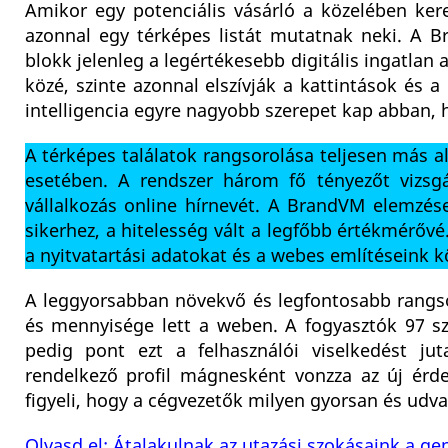
Amikor egy potenciális vásárló a közelében ker
azonnal egy térképes listát mutatnak neki. A B
blokk jelenleg a legértékesebb digitális ingatlan
közé, szinte azonnal elszívják a kattintások és 
intelligencia egyre nagyobb szerepet kap abban, h
A térképes találatok rangsorolása teljesen más 
esetében. A rendszer három fő tényezőt vizsgá
vállalkozás online hírnevét. A BrandVM elemzé
sikerhez, a hitelesség vált a legfőbb értékmérővé
a nyitvatartási adatokat és a webes említéseink k
A leggyorsabban növekvő és legfontosabb rangso
és mennyisége lett a weben. A fogyasztók 97 s
pedig pont ezt a felhasználói viselkedést jut
rendelkező profil mágnesként vonzza az új érde
figyeli, hogy a cégvezetők milyen gyorsan és udva
Olvasd el: Átalakulnak az utazási szokásaink a ge