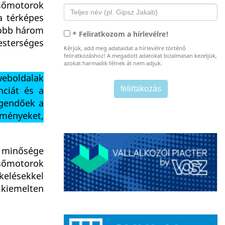
esőmotorok
a térképes
gjobb három
* Feliratkozom a hírlevélre!
esterséges
Kérjük, add meg adataidat a hírlevélre történő
feliratkozáshoz! A megadott adatokat bizalmasan kezeljük,
azokat harmadik félnek át nem adjuk.
weboldalak
nciát és a
egendőek a
leményeket,
k minősége
esőmotorok
kelésekkel
 kiemelten