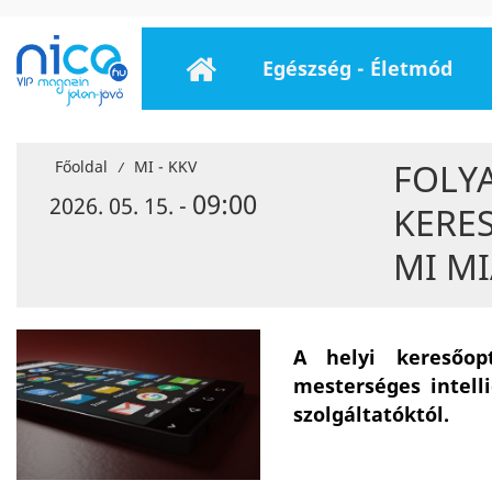
Egészség - Életmód
FOLY
Főoldal
MI - KKV
/
09:00
2026. 05. 15. -
KERES
MI MI
A helyi keresőop
mesterséges intell
szolgáltatóktól.