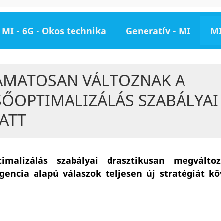
MI - 6G - Okos technika
Generatív - MI
MI
AMATOSAN VÁLTOZNAK A
ŐOPTIMALIZÁLÁS SZABÁLYAI
ATT
timalizálás szabályai drasztikusan megvált
igencia alapú válaszok teljesen új stratégiát k