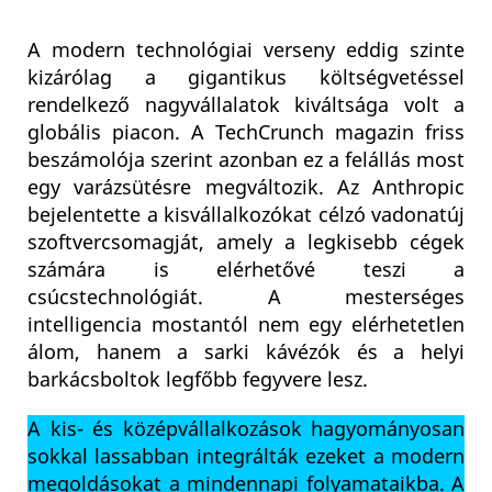
A modern technológiai verseny eddig szinte
kizárólag a gigantikus költségvetéssel
rendelkező nagyvállalatok kiváltsága volt a
globális piacon. A TechCrunch magazin friss
beszámolója szerint azonban ez a felállás most
egy varázsütésre megváltozik. Az Anthropic
bejelentette a kisvállalkozókat célzó vadonatúj
szoftvercsomagját, amely a legkisebb cégek
számára is elérhetővé teszi a
csúcstechnológiát. A mesterséges
intelligencia mostantól nem egy elérhetetlen
álom, hanem a sarki kávézók és a helyi
barkácsboltok legfőbb fegyvere lesz.
A kis- és középvállalkozások hagyományosan
sokkal lassabban integrálták ezeket a modern
megoldásokat a mindennapi folyamataikba. A