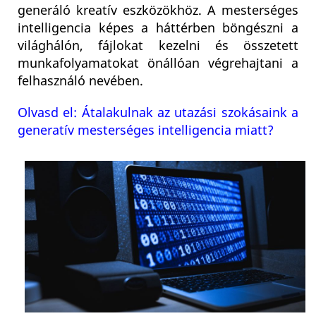
generáló kreatív eszközökhöz. A mesterséges
intelligencia képes a háttérben böngészni a
világhálón, fájlokat kezelni és összetett
munkafolyamatokat önállóan végrehajtani a
felhasználó nevében.
Olvasd el: Átalakulnak az utazási szokásaink a
generatív mesterséges intelligencia miatt?