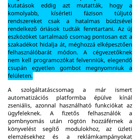
kutatások eddig azt mutatták, hogy a
komolyabb, kísérleti fázison túljutó
rendszereket csak a hatalmas büdzsével
rendelkező óriások tudták fenntartani. Az új
eszközöket tartalmazó csomag pontosan ezt a
szakadékot hidalja át, méghozzá elképesztően
felhasználóbarát módon. A cégvezetőknek
nem kell programozókat felvenniük, elegendő
csupán egyetlen gombot megnyomniuk a
felületen.
A szolgáltatáscsomag a már ismert
automatizációs platformba épülve kínál
zseniális, azonnal használható funkciókat az
ügyfeleknek. A fizetős felhasználók a
gombnyomás után rögtön hozzáférnek a
könyvelést segítő modulokhoz, az üzleti
elemzésekhez és a reklámkampányokat