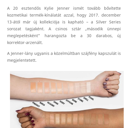
A 20 esztendős Kylie Jenner ismét tovább bővítette
kozmetikai termék-kínálatát azzal, hogy 2017. december
13-ától már új kollekciója is kapható – a Silver Series
sorozat tagjaként. A csinos sztár „második ünnepi
meglepetésként” harangozta be a 30 darabos, új
korrektor-arzenált.
A Jenner-lány ugyanis a közelmúltban szájfény kapszulát is
megjelentetett.