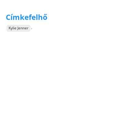
Címkefelhő
,
Kylie Jenner