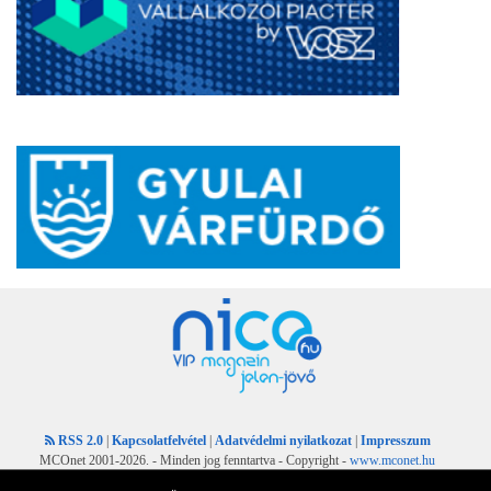
RSS 2.0
|
Kapcsolatfelvétel
|
Adatvédelmi nyilatkozat
|
Impresszum
MCOnet 2001-2026. - Minden jog fenntartva - Copyright -
www.mconet.hu