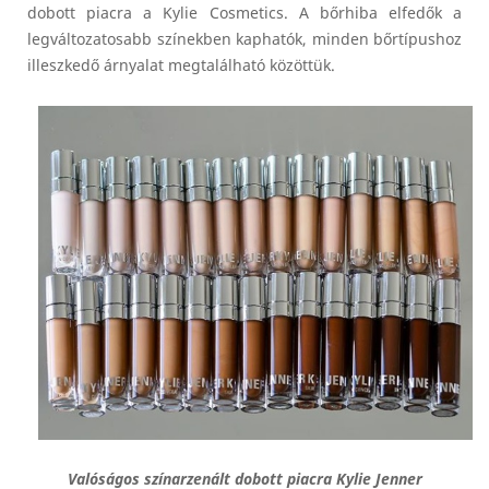
dobott piacra a Kylie Cosmetics. A bőrhiba elfedők a
legváltozatosabb színekben kaphatók, minden bőrtípushoz
illeszkedő árnyalat megtalálható közöttük.
Valóságos színarzenált dobott piacra Kylie Jenner