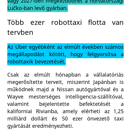
vagy 2027-ben megkezdődhet a horvátországi
Lučko-ban levő gyárban.
Több ezer robottaxi flotta van
tervben
Az Uber egyébként az elmúlt években számos
megállapodást kötött, hogy felgyorsítsa a
robottaxik bevezetését.
Csak az elmúlt hónapban a vállalatóriás
megerősítette terveit, miszerint Japánban is
működnek majd a Nissan autógyártóval és a
Wayve mesterséges intelligencia-szállítóval,
valamint bejelentette befektetését a
kaliforniai Rivianba, amely elérheti az 1,25
milliárd dollárt és 50 ezer önvezető taxi
gyártását eredményezheti.