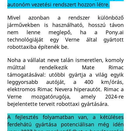
autonóm vezetési rendszert hozzon létre.
Mivel azonban a rendszer különböző
járművekben is használható, hosszú távon
nem lenne meglepő, ha a Pony.ai
technológiáját egy Verne által gyártott
robottaxiba építenék be.
Noha a vállalat neve talán ismeretlen, komoly
múlttal rendelkezik Mate Rimac
támogatásával: utóbbi gyártja a világ egyik
leggyorsabb autóját, a 400 km/órás,
elektromos Rimac Nevera hiperautót. Rimac a
Verne mozgatórugója, amely 2024-re
bejelentette terveit robottaxi gyártására.
A fejlesztés folyamatban van, a kétüléses
ferdehátú gyártása potenciálisan még idén