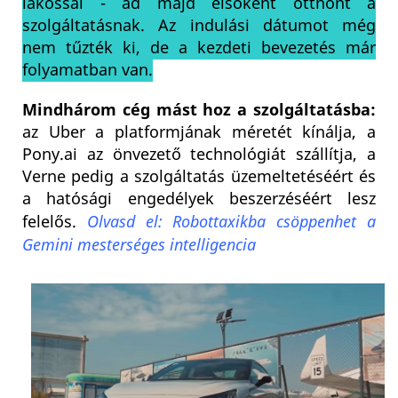
lakossal - ad majd elsőként otthont a
szolgáltatásnak. Az indulási dátumot még
nem tűzték ki, de a kezdeti bevezetés már
folyamatban van.
Mindhárom cég mást hoz a szolgáltatásba:
az Uber a platformjának méretét kínálja, a
Pony.ai az önvezető technológiát szállítja, a
Verne pedig a szolgáltatás üzemeltetéséért és
a hatósági engedélyek beszerzéséért lesz
felelős.
Olvasd el: Robottaxikba csöppenhet a
Gemini mesterséges intelligencia