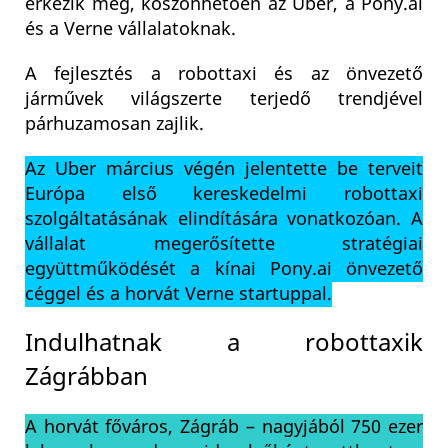
érkezik meg, köszönhetően az Uber, a Pony.ai
és a Verne vállalatoknak.
A fejlesztés a robottaxi és az önvezető
járművek világszerte terjedő trendjével
párhuzamosan zajlik.
Az Uber március végén jelentette be terveit
Európa első kereskedelmi robottaxi
szolgáltatásának elindítására vonatkozóan.
A
vállalat megerősítette stratégiai
együttműködését a kínai Pony.ai önvezető
céggel és a horvát Verne startuppal.
Indulhatnak a robottaxik
Zágrábban
A horvát főváros, Zágráb – nagyjából 750 ezer