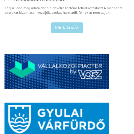
Kérjük, add meg adataidat a hírlevélre történő feliratkozáshoz! A megadott
adatokat bizalmasan kezeljük, azokat harmadik félnek át nem adjuk.