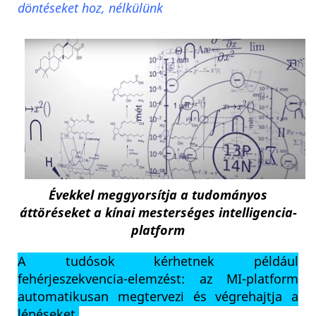
döntéseket hoz, nélkülünk
Évekkel meggyorsítja a tudományos
áttöréseket a kínai mesterséges intelligencia-
platform
A tudósok kérhetnek például
fehérjeszekvencia-elemzést: az MI-platform
automatikusan megtervezi és végrehajtja a
lépéseket.