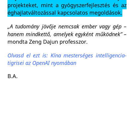
projekteket, mint a gyógyszerfejlesztés és az
éghajlatváltozással kapcsolatos megoldások.
„A tudomány jövője nemcsak ember vagy gép –
hanem mindkettő, amelyek egyként működnek” –
mondta Zeng Dajun professzor.
Olvasd el ezt is: Kína mesterséges intelligencia-
tigrisei az OpenAI nyomában
B.A.