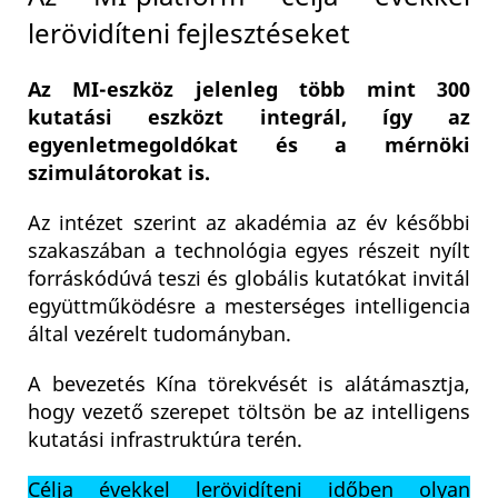
lerövidíteni fejlesztéseket
Az MI-eszköz jelenleg több mint 300
kutatási eszközt integrál, így az
egyenletmegoldókat és a mérnöki
szimulátorokat is.
Az intézet szerint az akadémia az év későbbi
szakaszában a technológia egyes részeit nyílt
forráskódúvá teszi és globális kutatókat invitál
együttműködésre a mesterséges intelligencia
által vezérelt tudományban.
A bevezetés Kína törekvését is alátámasztja,
hogy vezető szerepet töltsön be az intelligens
kutatási infrastruktúra terén.
Célja évekkel lerövidíteni időben olyan