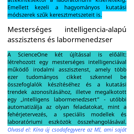
áttekintésektől a laboratóriumi kísérletekig.
Emellett kezeli a hagyományos kutatási
módszerek szűk keresztmetszeteit is.
Mesterséges intelligencia-alapú
asszisztens és labormenedzser
A ScienceOne két újítással is előállt:
létrehozott egy mesterséges intelligenciával
működő irodalmi asszisztenst, amely több
ezer tudományos cikket szkennel be
összefoglalók készítéséhez és a kutatási
trendek azonosításához, illetve megalkotott
egy „intelligens labormenedzsert” - utóbbi
automatizálja az olyan feladatokat, mint a
fehérjetervezés, a speciális modellek és
laboratóriumi eszközök összehangolásával.
Olvasd el: Kína új csodafegyvere az MI, ami saját