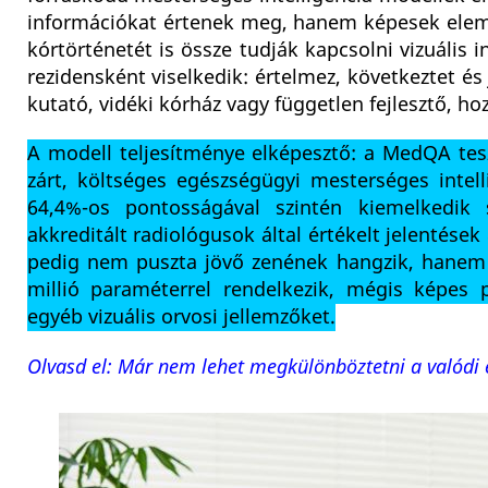
információkat értenek meg, hanem képesek eleme
kórtörténetét is össze tudják kapcsolni vizuáli
rezidensként viselkedik: értelmez, következtet és
kutató, vidéki kórház vagy független fejlesztő, h
A modell teljesítménye elképesztő: a MedQA te
zárt, költséges egészségügyi mesterséges inte
64,4%-os pontosságával szintén kiemelkedik 
akkreditált radiológusok által értékelt jelentése
pedig nem puszta jövő zenének hangzik, hanem 
millió paraméterrel rendelkezik, mégis képes 
egyéb vizuális orvosi jellemzőket.
Olvasd el: Már nem lehet megkülönböztetni a valódi 