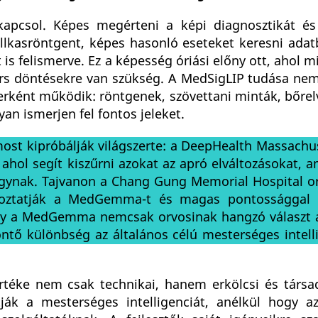
pcsol. Képes megérteni a képi diagnosztikát és
lkasröntgent, képes hasonló eseteket keresni adat
is felismerve. Ez a képesség óriási előny ott, ahol 
ors döntésekre van szükség. A MedSigLIP tudása nem
zerként működik: röntgenek, szövettani minták, bőre
n ismerjen fel fontos jeleket.
most kipróbálják világszerte: a DeepHealth Massachu
ahol segít kiszűrni azokat az apró elváltozásokat, 
hagynak. Tajvanon a Chang Gung Memorial Hospital o
goztatják a MedGemma-t és magas pontossággal v
hogy a MedGemma nemcsak orvosinak hangzó választ
öntő különbség az általános célú mesterséges intell
rtéke nem csak technikai, hanem erkölcsi és társad
tják a mesterséges intelligenciát, anélkül hogy a