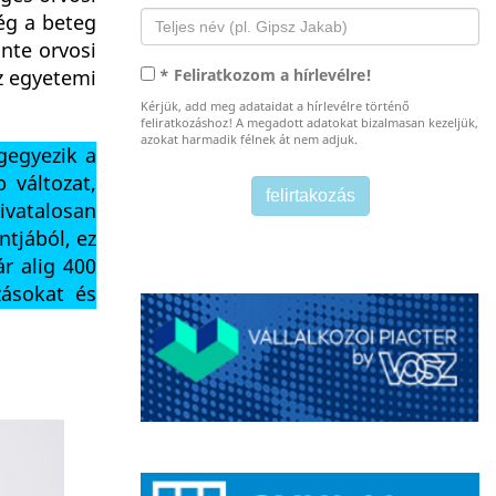
ég a beteg
nte orvosi
az egyetemi
* Feliratkozom a hírlevélre!
Kérjük, add meg adataidat a hírlevélre történő
feliratkozáshoz! A megadott adatokat bizalmasan kezeljük,
azokat harmadik félnek át nem adjuk.
gegyezik a
 változat,
ivatalosan
ntjából, ez
r alig 400
zásokat és