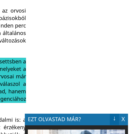
 az orvosi
bázisokból
minden perc
 általános
lváltozások
settsben a
amelyeket a
rvosai már
álaszol a
 ad, hanem
igenciához
↓
X
EZT OLVASTAD MÁR?
almi is: a
z érzékeny