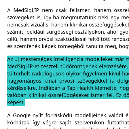
A MedSigLIP nem csak felismer, hanem összeka
szövegeket is, így ha megmutatunk neki egy mel
nemcsak vizuális, hanem klinikai összefüggéseket 
számít, például sürgősségi osztályokon, ahol gy
célú, hanem orvosi szaktudással feltöltött rends
és szemfenék képek tömegéből tanulta meg, hogya
Az új mesterséges intelligencia modelleket már 
MedSigLIP-et teszteli tüdőröntgenek elemzésére, 
túlterhelt radiológusok olykor figyelmen kívül 
hagyományos kínai orvosi szövegekkel is dol
kérdéseikre. Indiában a Tap Health kiemelte, 
valóban klinikai összefüggéseket ismer fel. Ez d
képest.
A Google nyílt forráskódú modelljeinek valódi é
kórházak így végre saját szerverükön futtatha