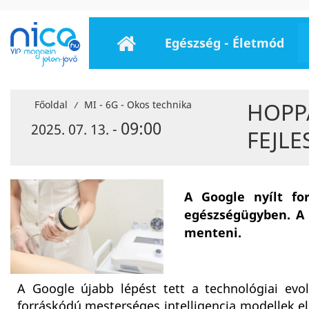
Egészség - Életmód
HOPP
Főoldal
MI - 6G - Okos technika
/
09:00
2025. 07. 13. -
FEJL
A Google nyílt f
egészségügyben. A 
menteni.
A Google újabb lépést tett a technológiai evo
forráskódú mesterséges intelligencia modellek e