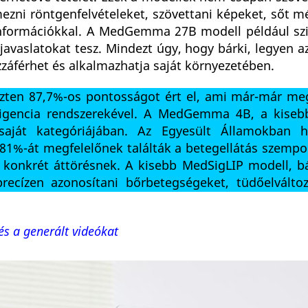
zni röntgenfelvételeket, szövettani képeket, sőt m
s információkkal. A MedGemma 27B modell például szi
 javaslatokat tesz. Mindezt úgy, hogy bárki, legyen 
ozzáférhet és alkalmazhatja saját környezetében.
szten 87,7%-os pontosságot ért el, ami már-már me
lligencia rendszerekével. A MedGemma 4B, a kisebb
saját kategóriájában. Az Egyesült Államokban h
k 81%-át megfelelőnek találták a betegellátás szempo
konkrét áttörésnek. A kisebb MedSigLIP modell, bá
precízen azonosítani bőrbetegségeket, tüdőelválto
és a generált videókat