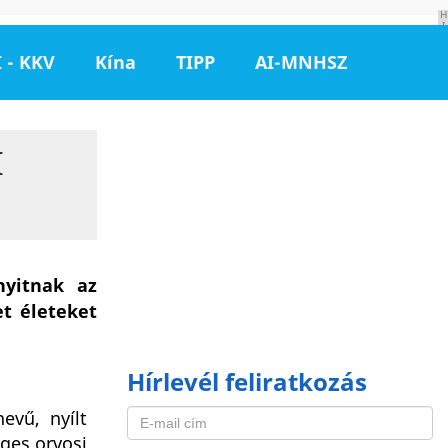
H
I
R
D
 - KKV
Kína
TIPP
AI-MNHSZ
E
T
É
S
I
nyitnak az
t életeket
Hírlevél feliratkozás
evű, nyílt
ges orvosi