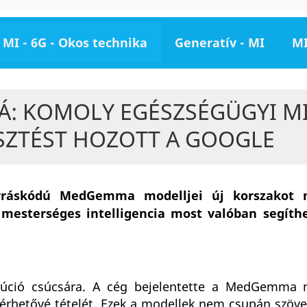
MI - 6G - Okos technika
Generatív - MI
MI
Á: KOMOLY EGÉSZSÉGÜGYI M
ESZTÉST HOZOTT A GOOGLE
orráskódú MedGemma modelljei új korszakot 
mesterséges intelligencia most valóban segíthe
lúció csúcsára. A cég bejelentette a MedGemma n
lérhetővé tételét. Ezek a modellek nem csupán szöve