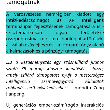
támogatnak
A városvezetés nemrégiben kiadott egy
intézkedéscsomagot az XR intelligens
terminálipar fejlesztésének támogatására is -
szisztematikusan olyan területekre
összpontosítva, mint a technológiai áttörések,
a vállalkozásfejlesztés, a forgatókönyv-alapú
alkalmazások és a pénzügyi támogatás.
„Ez a kezdeményezés egy százmilliárd jüanos
szintű XR iparági klaszter kiépítését célozza,
amely szilárd támogatást nyújt a mesterséges
intelligencia szemüveggyártó vállalatok
robbanásszerű növekedéséhez”
– mondta Zeng
Jianpeng.
Új generációs ember-számítógép interakciós