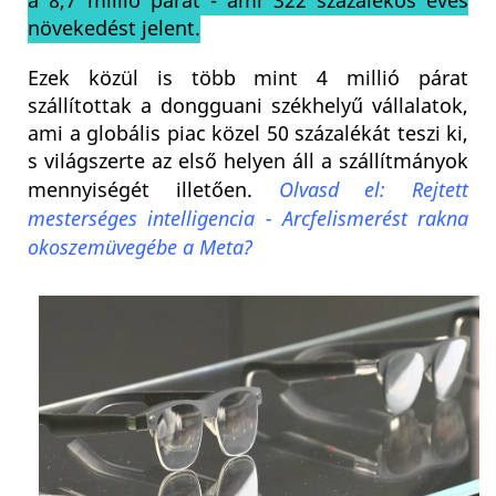
a 8,7 millió párat - ami 322 százalékos éves
növekedést jelent.
Ezek közül is több mint 4 millió párat
szállítottak a dongguani székhelyű vállalatok,
ami a globális piac közel 50 százalékát teszi ki,
s világszerte az első helyen áll a szállítmányok
mennyiségét illetően.
Olvasd el: Rejtett
mesterséges intelligencia - Arcfelismerést rakna
okoszemüvegébe a Meta?