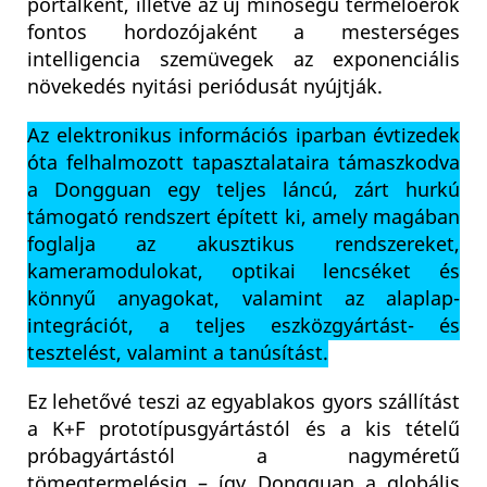
portálként, illetve az új minőségű termelőerők
fontos hordozójaként a mesterséges
intelligencia szemüvegek az exponenciális
növekedés nyitási periódusát nyújtják.
Az elektronikus információs iparban évtizedek
óta felhalmozott tapasztalataira támaszkodva
a Dongguan egy teljes láncú, zárt hurkú
támogató rendszert épített ki, amely magában
foglalja az akusztikus rendszereket,
kameramodulokat, optikai lencséket és
könnyű anyagokat, valamint az alaplap-
integrációt, a teljes eszközgyártást- és
tesztelést, valamint a tanúsítást.
Ez lehetővé teszi az egyablakos gyors szállítást
a K+F prototípusgyártástól és a kis tételű
próbagyártástól a nagyméretű
tömegtermelésig – így Dongguan a globális