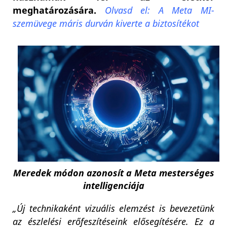
meghatározására.
Olvasd el: A Meta MI-
szemüvege máris durván kiverte a biztosítékot
Meredek módon azonosít a Meta mesterséges
intelligenciája
„Új technikaként vizuális elemzést is bevezetünk
az észlelési erőfeszítéseink elősegítésére. Ez a