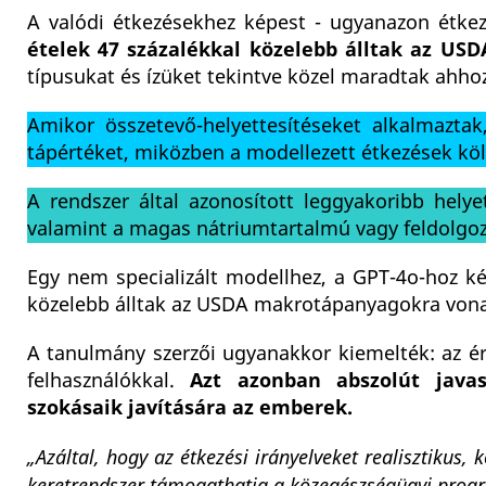
A valódi étkezésekhez képest - ugyanazon étkez
ételek 47 százalékkal közelebb álltak az USDA
típusukat és ízüket tekintve közel maradtak ahho
Amikor összetevő-helyettesítéseket alkalmaztak,
tápértéket, miközben a modellezett étkezések köl
A rendszer által azonosított leggyakoribb hely
valamint a magas nátriumtartalmú vagy feldolgozo
Egy nem specializált modellhez, a GPT-4o-hoz ké
közelebb álltak az USDA makrotápanyagokra vonat
A tanulmány szerzői ugyanakkor kiemelték: az ér
felhasználókkal.
Azt azonban abszolút javas
szokásaik javítására az emberek.
„Azáltal, hogy az étkezési irányelveket realisztikus,
keretrendszer támogathatja a közegészségügyi progr