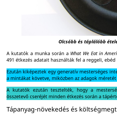
Olcsóbb és táplálóbb étele
A kutatók a munka során a
What We Eat in Ameri
491 étkezés adatait használták fel a reggeli, ebé
Ezután kiképeztek egy generatív mesterséges inte
a mintákat követve, miközben az adagok méretét 
A kutatók ezután tesztelték, hogy a mestersé
összetevő cseréjét minden étkezés során a tápért
Tápanyag-növekedés és költségmegta