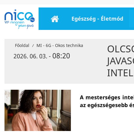
Egészség - Életmód
OLCS
Főoldal
MI - 6G - Okos technika
/
08:20
2026. 06. 03. -
JAVAS
INTEL
A mesterséges intel
az egészségesebb é