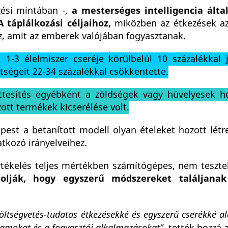
ési mintában -,
a mesterséges intelligencia álta
 táplálkozási céljaihoz,
miközben az étkezések az
z, amit az emberek valójában fogyasztanak.
 1-3 élelmiszer cseréje körülbelül 10 százalékkal j
tségeit 22-34 százalékkal csökkentette.
ettesítés egyébként a zöldségek vagy hüvelyesek h
tt termékek kicserélése volt.
pest a betanított modell olyan ételeket hozott létr
kozó irányelveihez.
tékelés teljes mértékben számítógépes, nem tesztel
olják, hogy egyszerű módszereket találjanak
 költségvetés-tudatos étkezésekké és egyszerű cserékké al
amokat és a fogyasztói alkalmazásokat”-