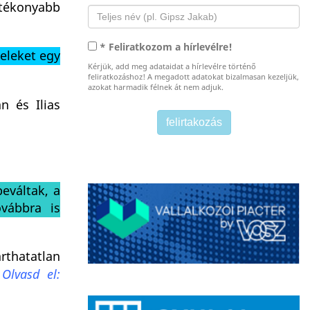
tékonyabb
* Feliratkozom a hírlevélre!
teleket egy
Kérjük, add meg adataidat a hírlevélre történő
feliratkozáshoz! A megadott adatokat bizalmasan kezeljük,
azokat harmadik félnek át nem adjuk.
n és Ilias
eváltak, a
vábbra is
rthatatlan
.
Olvasd el: