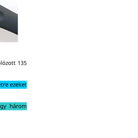
lózott 135
.
étre ezeket
vagy három