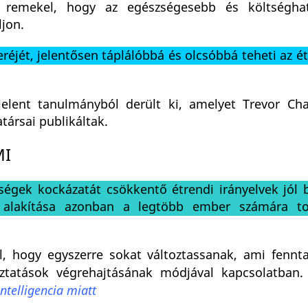
s remekel, hogy az egészségesebb és költségha
ljon.
eréjét, jelentősen táplálóbbá és olcsóbbá teheti az é
elent tanulmányból derült ki, amelyet Trevor Cha
társai publikáltak.
MI
ségek kockázatát csökkentő étrendi irányelvek jól b
 alakítása azonban a legtöbb ember számára to
l, hogy egyszerre sokat változtassanak, ami fennta
oztatások végrehajtásának módjával kapcsolatban
ntelligencia miatt