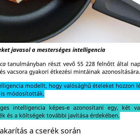
ket javasol a mesterséges intelligencia
ca
tanulmányban részt vevő 55 228 felnőtt által nap
d és vacsora gyakori étkezési mintáinak azonosítására
lligencia modellt, hogy valósághű ételeket hozzon l
is módosították.
ges intelligencia képes-e azonosítani egy, két 
ék és a költségek további javítása érdekében.
karítás a cserék során