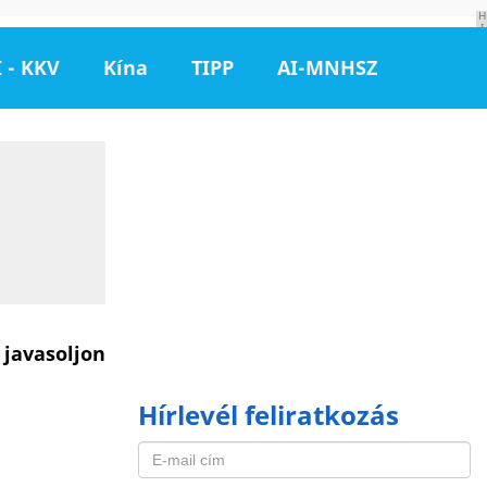
H
I
R
D
 - KKV
Kína
TIPP
AI-MNHSZ
E
T
É
S
 javasoljon
Hírlevél feliratkozás