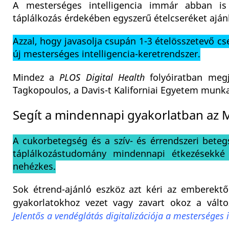
A mesterséges intelligencia immár abban i
táplálkozás érdekében egyszerű ételcseréket aján
Azzal, hogy javasolja csupán 1-3 ételösszetevő cs
új mesterséges intelligencia-keretrendszer.
Mindez a
PLOS Digital Health
folyóiratban megj
Tagkopoulos, a Davis-t Kaliforniai Egyetem munka
Segít a mindennapi gyakorlatban az 
A cukorbetegség és a szív- és érrendszeri beteg
táplálkozástudomány mindennapi étkezésekké
nehézkes.
Sok étrend-ajánló eszköz azt kéri az emberektő
gyakorlatokhoz vezet vagy zavart okoz a vált
Jelentős a vendéglátás digitalizációja a mesterséges i