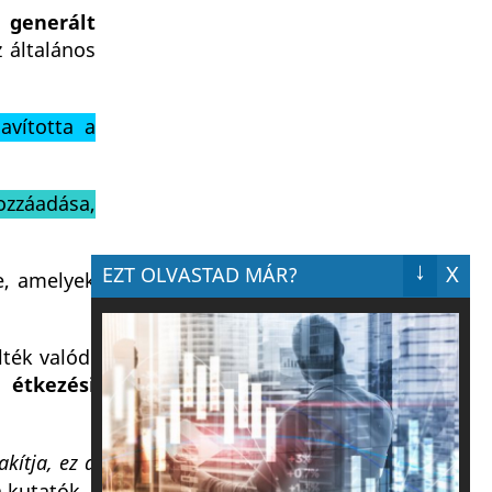
l generált
 általános
avította a
ozzáadása,
↓
X
EZT OLVASTAD MÁR?
e, amelyek
ték valódi
 étkezési
akítja, ez a