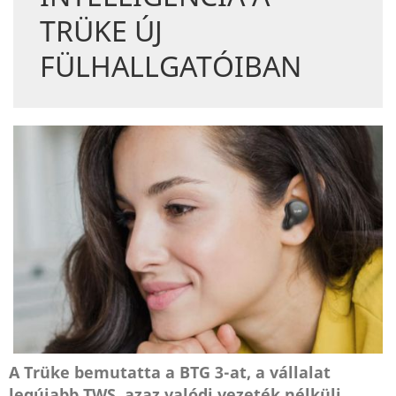
TRÜKE ÚJ
FÜLHALLGATÓIBAN
A Trüke bemutatta a BTG 3-at, a vállalat
legújabb TWS, azaz valódi vezeték nélküli