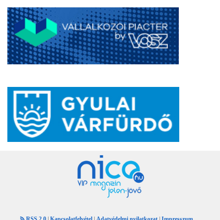
RSS 2.0
|
Kapcsolatfelvétel
|
Adatvédelmi nyilatkozat
|
Impresszum