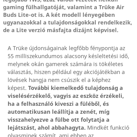
gaming fülhallgatóját, valamint a Trüke Air
Buds Lite-ot is. A két modell lényegében
ugyanazokkal a tulajdonságokkal rendelkezik,
de a Lite verzió másfajta dizájnt képvisel.
A Trüke újdonságainak legfőbb fénypontja az
55 milliszekundumos alacsony késleltetési idő,
melynek okán gamerek számára is tökéletes
választás, hiszen például egy akciójátékban a
lövések hangja nem csúszik el a képhez
képest.
További kiemelkedő tulajdonság a
viselésérzékelő, vagyis az eszköz érzékeli,
ha a felhasználó kiveszi a füléből, és
automatikusan leállítja a zenét, míg
visszahelyezve a fülbe ott folytatja a
lejátszást, ahol abbahagyta.
Mindkét funkció
olyasminek számít, ami ebben az