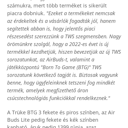
számukra, mert több terméket is sikerült
piacra dobniuk.
"Ezeket a termékeket nemcsak
az érdekeltek és a vásárlók fogadták jól, hanem
segítettek abban is, hogy jelentős piaci
részesedést szerezzünk a TWS szegmensben. Nagy
örömünkre szolgál, hogy a 2022-es évet is új
termékkel kezdhetjük, hiszen bevezetjük az új TWS
sorozatunkat, az AirBuds-t, valamint a
játékközpontú "Born To Game (BTG)" TWS
sorozatunk következő tagját is. Biztosak vagyunk
benne, hogy ügyfeleinknek tetszeni fog mindkét
termék, amelyek megfizethető áron
csúcstechnológiás funkciókkal rendelkeznek."
A Trüke BTG 3 fekete és piros színben, az Air
Buds Lite pedig fekete és kék színben
kapható, áruk pedig 1399 rúpia, azaz