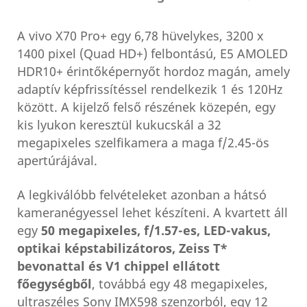
A vivo X70 Pro+ egy 6,78 hüvelykes, 3200 x
1400 pixel (Quad HD+) felbontású, E5 AMOLED
HDR10+ érintőképernyőt hordoz magán, amely
adaptív képfrissítéssel rendelkezik 1 és 120Hz
között. A kijelző felső részének közepén, egy
kis lyukon keresztül kukucskál a 32
megapixeles szelfikamera a maga f/2.45-ös
apertúrájával.
A legkiválóbb felvételeket azonban a hátsó
kameranégyessel lehet készíteni. A kvartett áll
egy
50 megapixeles, f/1.57-es, LED-vakus,
optikai képstabilizátoros, Zeiss T*
bevonattal és V1 chippel ellátott
főegységből
, továbbá egy 48 megapixeles,
ultraszéles Sony IMX598 szenzorból, egy 12