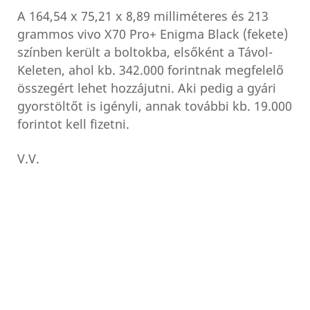
A 164,54 x 75,21 x 8,89 milliméteres és 213
grammos vivo X70 Pro+ Enigma Black (fekete)
színben került a boltokba, elsőként a Távol-
Keleten, ahol kb. 342.000 forintnak megfelelő
összegért lehet hozzájutni. Aki pedig a gyári
gyorstöltőt is igényli, annak további kb. 19.000
forintot kell fizetni.
V.V.