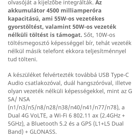
olvasóját a kijelzőbe integrálták.
Az
akkumulátor 4500 milliamperóra
kapacitású, ami 55W-os vezetékes
gyorstöltést, valamint 50W-os vezeték
nélküli töltést is támogat.
Sőt, 10W-os
töltésmegosztó képességgel bír, tehát vezeték
nélkül másik telefont ekkora teljesítménnyel
tud tölteni.
A készüléket felvértezték továbbá USB Type-C
Audio csatlakozóval, duál hangszóróval, illetve
olyan vezeték nélküli képességekkel, mint az G
SA/ NSA
(n1/n3/n5/n8/n28/n38/n40/n41/n77/n78), a
Dual 4G VoLTE, a Wi-Fi 6 802.11 ax (2.4GHz +
5GHz), a Bluetooth 5.2 és a GPS (L1+L5 Dual
Band) + GLONASS.