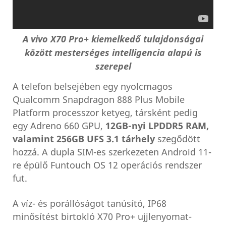
A vivo X70 Pro+ kiemelkedő tulajdonságai
között mesterséges intelligencia alapú is
szerepel
A telefon belsejében egy nyolcmagos
Qualcomm Snapdragon 888 Plus Mobile
Platform processzor ketyeg, társként pedig
egy Adreno 660 GPU,
12GB-nyi LPDDR5 RAM,
valamint 256GB UFS 3.1 tárhely
szegődött
hozzá. A dupla SIM-es szerkezeten Android 11-
re épülő Funtouch OS 12 operációs rendszer
fut.
A víz- és porállóságot tanúsító, IP68
minősítést birtokló X70 Pro+ ujjlenyomat-