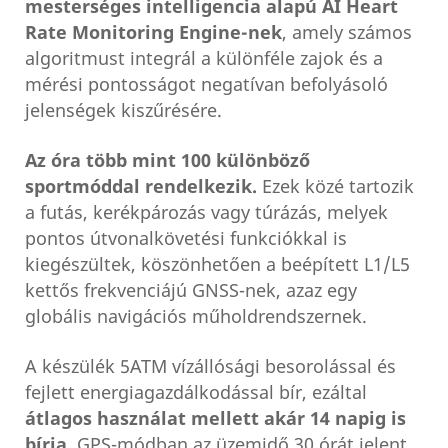
mesterséges intelligencia alapú AI Heart
Rate Monitoring Engine-nek
, amely számos
algoritmust integrál a különféle zajok és a
mérési pontosságot negatívan befolyásoló
jelenségek kiszűrésére.
Az óra több mint 100 különböző
sportmóddal rendelkezik.
Ezek közé tartozik
a futás, kerékpározás vagy túrázás, melyek
pontos útvonalkövetési funkciókkal is
kiegészültek, köszönhetően a beépített L1/L5
kettős frekvenciájú GNSS-nek, azaz egy
globális navigációs műholdrendszernek.
A készülék 5ATM vízállósági besorolással és
fejlett energiagazdálkodással bír, ezáltal
átlagos használat mellett akár 14 napig is
bírja
. GPS-módban az üzemidő 30 órát jelent,