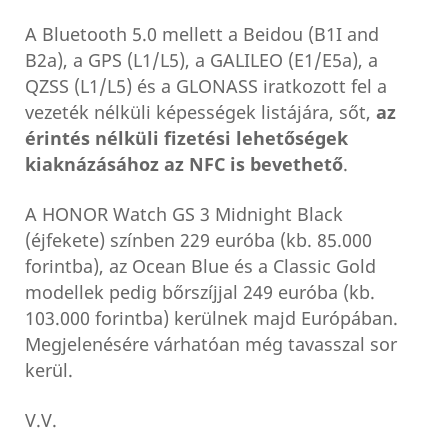
A Bluetooth 5.0 mellett a Beidou (B1I and
B2a), a GPS (L1/L5), a GALILEO (E1/E5a), a
QZSS (L1/L5) és a GLONASS iratkozott fel a
vezeték nélküli képességek listájára, sőt,
az
érintés nélküli fizetési lehetőségek
kiaknázásához az NFC is bevethető
.
A HONOR Watch GS 3 Midnight Black
(éjfekete) színben 229 euróba (kb. 85.000
forintba), az Ocean Blue és a Classic Gold
modellek pedig bőrszíjjal 249 euróba (kb.
103.000 forintba) kerülnek majd Európában.
Megjelenésére várhatóan még tavasszal sor
kerül.
V.V.