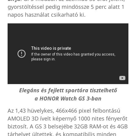
gyorstöltéssel pedig mindössze 5 perc alatt 1
napos használat csikarható ki.
Elegáns és fejlett sportóra tisztelhető
a HONOR Watch GS 3-ban
Az 1,43 hüvelykes, 466x466 pixel felbontású
AMOLED 3D ívelt képernyő 1000 nites fényerőt
biztosít. A GS 3 belsejébe 32GB RAM-ot és 4GB
tárhelyet ültettek, és kompatibilis minden