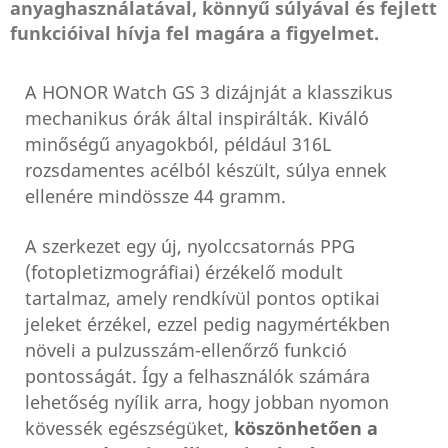
anyaghasználatával, könnyű súlyával és fejlett
funkcióival hívja fel magára a figyelmet.
A HONOR Watch GS 3 dizájnját a klasszikus
mechanikus órák által inspirálták. Kiváló
minőségű anyagokból, például 316L
rozsdamentes acélból készült, súlya ennek
ellenére mindössze 44 gramm.
A szerkezet egy új, nyolccsatornás PPG
(fotopletizmográfiai) érzékelő modult
tartalmaz, amely rendkívül pontos optikai
jeleket érzékel, ezzel pedig nagymértékben
növeli a pulzusszám-ellenőrző funkció
pontosságát. Így a felhasználók számára
lehetőség nyílik arra, hogy jobban nyomon
kövessék egészségüket,
köszönhetően a