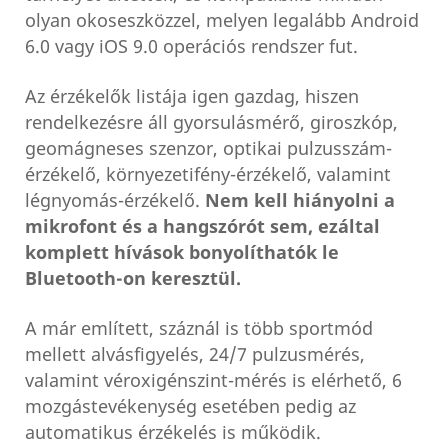
olyan okoseszközzel, melyen legalább Android
6.0 vagy iOS 9.0 operációs rendszer fut.
Az érzékelők listája igen gazdag, hiszen
rendelkezésre áll gyorsulásmérő, giroszkóp,
geomágneses szenzor, optikai pulzusszám-
érzékelő, környezetifény-érzékelő, valamint
légnyomás-érzékelő.
Nem kell hiányolni a
mikrofont és a hangszórót sem, ezáltal
komplett hívások bonyolíthatók le
Bluetooth-on keresztül.
A már említett, száznál is több sportmód
mellett alvásfigyelés, 24/7 pulzusmérés,
valamint véroxigénszint-mérés is elérhető, 6
mozgástevékenység esetében pedig az
automatikus érzékelés is működik.