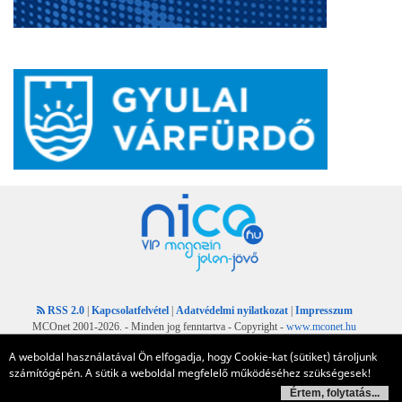
RSS 2.0
|
Kapcsolatfelvétel
|
Adatvédelmi nyilatkozat
|
Impresszum
MCOnet 2001-2026. - Minden jog fenntartva - Copyright -
www.mconet.hu
A weboldal használatával Ön elfogadja, hogy Cookie-kat (sütiket) tároljunk
számítógépén. A sütik a weboldal megfelelő működéséhez szükségesek!
Értem, folytatás...