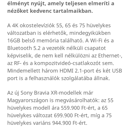
élményt nyújt, amely teljesen elmeríti a
nézőket kedvenc tartalmaikban.
A 4K okostelevíziók 55, 65 és 75 hüvelykes
változatban is elérhetők, mindegyikükben
16GB belső memória található. A Wi-Fi és a
Bluetooth 5.2 a vezeték nélküli csapatot
képviselik, de nem kell nélkülözni az Ethernet-,
az RF- és a kompozitvideó-csatlakozót sem.
Mindemellett három HDMI 2.1-port és két USB
port is a felhasználók szolgálatába állnak.
Az új Sony Bravia XR-modellek már
Magyarországon is megvásárolhatók: az 55
hüvelykes modell ára 559.900 Ft-ért, a 65
hüvelykes változat 699.900 Ft-ért, míg a 75
hüvelykes variáns 944.900 Ft-ért.