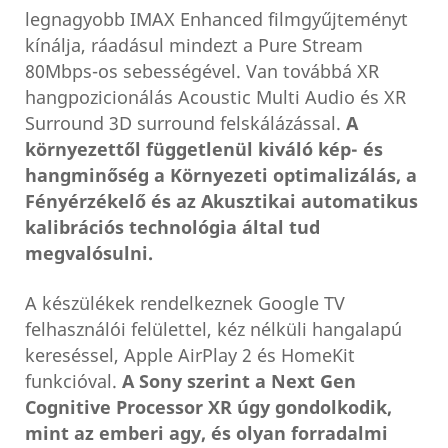
legnagyobb IMAX Enhanced filmgyűjteményt
kínálja, ráadásul mindezt a Pure Stream
80Mbps-os sebességével. Van továbbá XR
hangpozicionálás Acoustic Multi Audio és XR
Surround 3D surround felskálázással.
A
környezettől függetlenül kiváló kép- és
hangminőség a Környezeti optimalizálás, a
Fényérzékelő és az Akusztikai automatikus
kalibrációs technológia által tud
megvalósulni.
A készülékek rendelkeznek Google TV
felhasználói felülettel, kéz nélküli hangalapú
kereséssel, Apple AirPlay 2 és HomeKit
funkcióval.
A Sony szerint a Next Gen
Cognitive Processor XR úgy gondolkodik,
mint az emberi agy, és olyan forradalmi