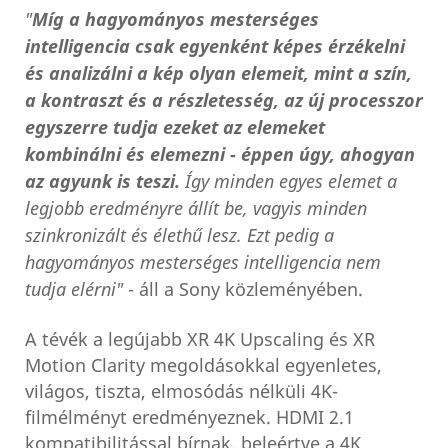
"
Míg a hagyományos mesterséges
intelligencia csak egyenként képes érzékelni
és analizálni a kép olyan elemeit, mint a szín,
a kontraszt és a részletesség, az új processzor
egyszerre tudja ezeket az elemeket
kombinálni és elemezni - éppen úgy, ahogyan
az agyunk is teszi.
Így minden egyes elemet a
legjobb eredményre állít be, vagyis minden
szinkronizált és élethű lesz. Ezt pedig a
hagyományos mesterséges intelligencia nem
tudja elérni"
- áll a Sony közleményében.
A tévék a legújabb XR 4K Upscaling és XR
Motion Clarity megoldásokkal egyenletes,
világos, tiszta, elmosódás nélküli 4K-
filmélményt eredményeznek. HDMI 2.1
kompatibilitással bírnak, beleértve a 4K