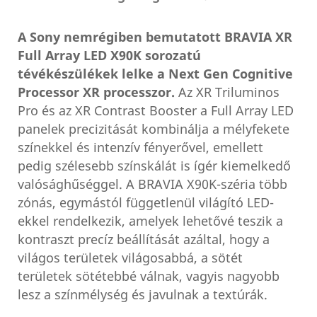
A Sony nemrégiben bemutatott BRAVIA XR
Full Array LED X90K sorozatú
tévékészülékek lelke a Next Gen Cognitive
Processor XR processzor.
Az XR Triluminos
Pro és az XR Contrast Booster a Full Array LED
panelek precizitását kombinálja a mélyfekete
színekkel és intenzív fényerővel, emellett
pedig szélesebb színskálát is ígér kiemelkedő
valósághűséggel. A BRAVIA X90K-széria több
zónás, egymástól függetlenül világító LED-
ekkel rendelkezik, amelyek lehetővé teszik a
kontraszt precíz beállítását azáltal, hogy a
világos területek világosabbá, a sötét
területek sötétebbé válnak, vagyis nagyobb
lesz a színmélység és javulnak a textúrák.