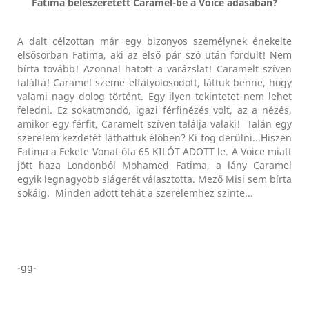
Fatima beleszeretett Caramel-be a Voice adásában?
A dalt célzottan már egy bizonyos személynek énekelte
elsősorban Fatima, aki az első pár szó után fordult! Nem
bírta tovább! Azonnal hatott a varázslat! Caramelt szíven
találta! Caramel szeme elfátyolosodott, láttuk benne, hogy
valami nagy dolog történt. Egy ilyen tekintetet nem lehet
feledni. Ez sokatmondó, igazi férfinézés volt, az a nézés,
amikor egy férfit, Caramelt szíven találja valaki! Talán egy
szerelem kezdetét láthattuk élőben? Ki fog derülni...Hiszen
Fatima a Fekete Vonat óta 65 KILÓT ADOTT le. A Voice miatt
jött haza Londonból Mohamed Fatima, a lány Caramel
egyik legnagyobb slágerét választotta. Mező Misi sem bírta
sokáig. Minden adott tehát a szerelemhez szinte...
-gg-