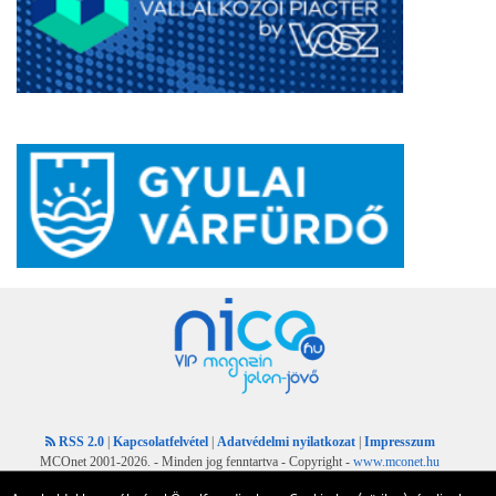
RSS 2.0
|
Kapcsolatfelvétel
|
Adatvédelmi nyilatkozat
|
Impresszum
MCOnet 2001-2026. - Minden jog fenntartva - Copyright -
www.mconet.hu