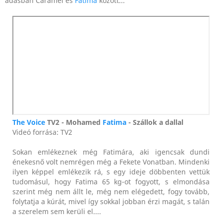
adásban Caramel és
Fatima
között...
The Voice
TV2 - Mohamed
Fatima
- Szállok a dallal
Videó forrása: TV2
Sokan emlékeznek még Fatimára, aki igencsak dundi
énekesnő volt nemrégen még a Fekete Vonatban. Mindenki
ilyen képpel emlékezik rá, s egy ideje döbbenten vettük
tudomásul, hogy Fatima 65 kg-ot fogyott, s elmondása
szerint még nem állt le, még nem elégedett, fogy tovább,
folytatja a kúrát, mivel így sokkal jobban érzi magát, s talán
a szerelem sem kerüli el....