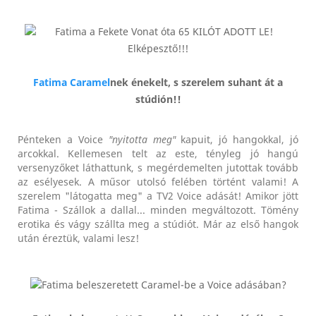
Fatima
Caramel
nek énekelt, s szerelem suhant át a
stúdión!!
Pénteken a Voice
"nyitotta meg"
kapuit, jó hangokkal, jó
arcokkal. Kellemesen telt az este, tényleg jó hangú
versenyzőket láthattunk, s megérdemelten jutottak tovább
az esélyesek. A műsor utolsó felében történt valami! A
szerelem "látogatta meg" a TV2 Voice adását! Amikor jött
Fatima - Szállok a dallal... minden megváltozott. Tömény
erotika és vágy szállta meg a stúdiót. Már az első hangok
után éreztük, valami lesz!