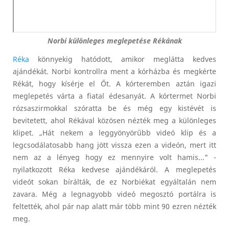
Norbi különleges meglepetése Rékának
Réka
könnyekig hatódott, amikor meglátta kedves
ajándékát. Norbi kontrollra ment a kórházba és megkérte
Rékát, hogy kísérje el Őt. A kórteremben aztán igazi
meglepetés várta a fiatal édesanyát. A kórtermet Norbi
rózsaszirmokkal szóratta be és még egy kistévét is
bevitetett, ahol Rékával közösen nézték meg a különleges
klipet. „Hát nekem a leggyönyörűbb videó klip és a
legcsodálatosabb hang jött vissza ezen a videón, mert itt
nem az a lényeg hogy ez mennyire volt hamis..." -
nyilatkozott Réka kedvese ajándékáról. A meglepetés
videót sokan bírálták, de ez Norbiékat egyáltalán nem
zavara. Még a legnagyobb videó megosztó portálra is
feltették, ahol pár nap alatt már több mint 90 ezren nézték
meg.