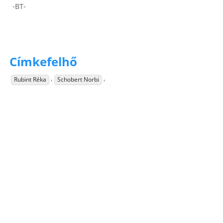
-BT-
Címkefelhő
,
,
Rubint Réka
Schobert Norbi