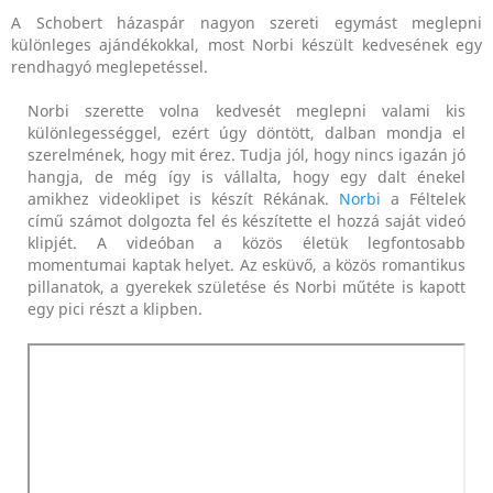
A Schobert házaspár nagyon szereti egymást meglepni
különleges ajándékokkal, most Norbi készült kedvesének egy
rendhagyó meglepetéssel.
Norbi szerette volna kedvesét meglepni valami kis
különlegességgel, ezért úgy döntött, dalban mondja el
szerelmének, hogy mit érez. Tudja jól, hogy nincs igazán jó
hangja, de még így is vállalta, hogy egy dalt énekel
amikhez videoklipet is készít Rékának.
Norbi
a Féltelek
című számot dolgozta fel és készítette el hozzá saját videó
klipjét. A videóban a közös életük legfontosabb
momentumai kaptak helyet. Az esküvő, a közös romantikus
pillanatok, a gyerekek születése és Norbi műtéte is kapott
egy pici részt a klipben.