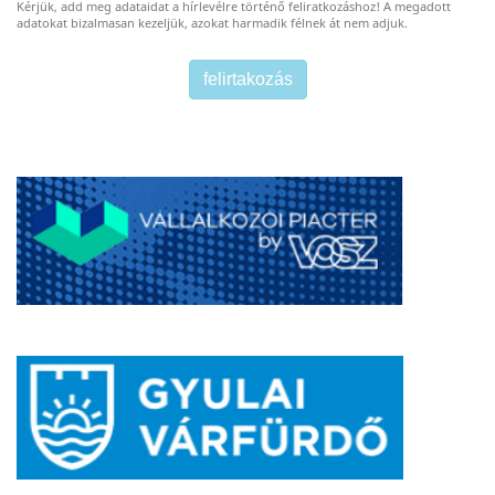
Kérjük, add meg adataidat a hírlevélre történő feliratkozáshoz! A megadott
adatokat bizalmasan kezeljük, azokat harmadik félnek át nem adjuk.