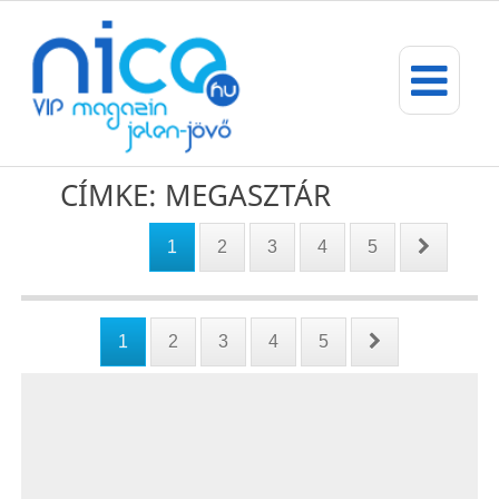
CÍMKE: MEGASZTÁR
1
2
3
4
5
1
2
3
4
5