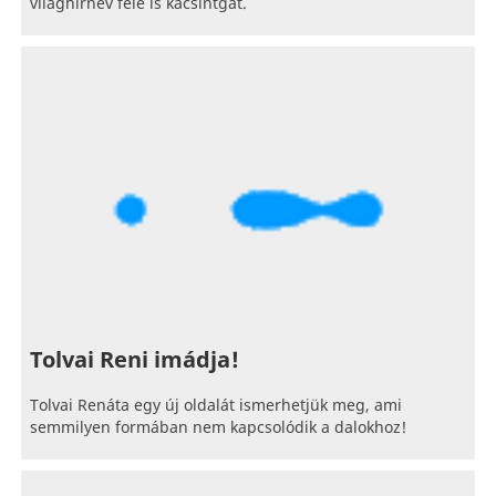
világhírnév felé is kacsintgat.
Tolvai Reni imádja!
Tolvai Renáta egy új oldalát ismerhetjük meg, ami
semmilyen formában nem kapcsolódik a dalokhoz!