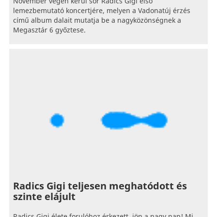
November végén kerül sor Radics Gigi első
lemezbemutató koncertjére, melyen a Vadonatúj érzés
című album dalait mutatja be a nagyközönségnek a
Megasztár 6 győztese.
Radics Gigi teljesen meghatódott és
szinte elájult
Radics Gigi élete forulóhoz érkezett, jön a nagy nap! Mi