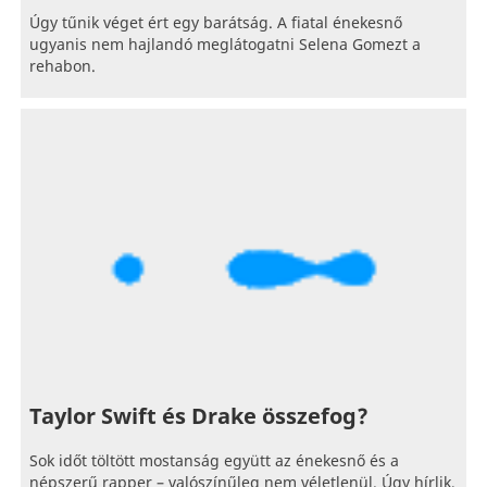
Úgy tűnik véget ért egy barátság. A fiatal énekesnő
ugyanis nem hajlandó meglátogatni Selena Gomezt a
rehabon.
Taylor Swift és Drake összefog?
Sok időt töltött mostanság együtt az énekesnő és a
népszerű rapper – valószínűleg nem véletlenül. Úgy hírlik,