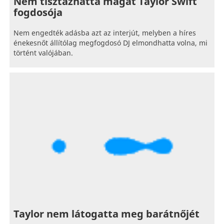
Nem tisztázhatta magát Taylor Swift
fogdosója
Nem engedték adásba azt az interjút, melyben a híres
énekesnőt állítólag megfogdosó DJ elmondhatta volna, mi
történt valójában.
Taylor nem látogatta meg barátnőjét