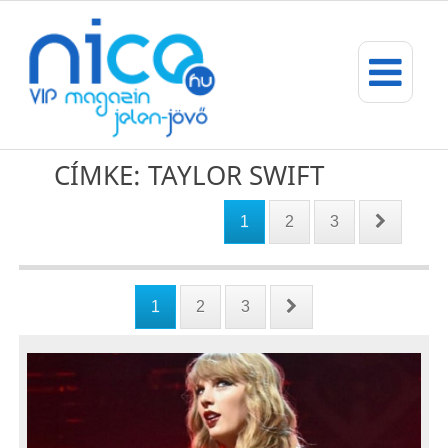
CÍMKE: TAYLOR SWIFT
1
2
3
1
2
3