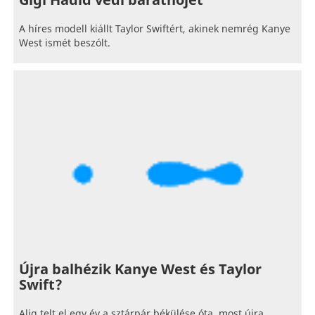
Gigi Hadid védi barátnőjét
A híres modell kiállt Taylor Swiftért, akinek nemrég Kanye
West ismét beszólt.
Újra balhézik Kanye West és Taylor
Swift?
Alig telt el egy év a sztárpár békülése óta, most újra