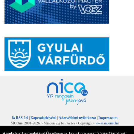
RSS 2.0
|
Kapcsolatfelvétel
|
Adatvédelmi nyilatkozat
|
Impresszum
MCOnet 2001-2026. - Minden jog fenntartva - Copyright -
www.mconet.hu
A weboldal használatával Ön elfogadja, hogy Cookie-kat (sütiket) tároljunk