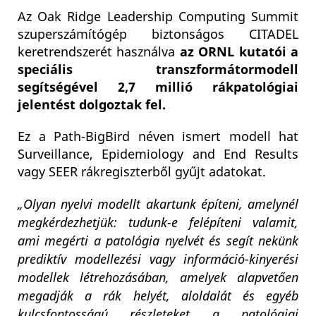
Az Oak Ridge Leadership Computing Summit
szuperszámítógép biztonságos CITADEL
keretrendszerét használva
az ORNL kutatói a
speciális transzformátormodell
segítségével 2,7 millió rákpatológiai
jelentést dolgoztak fel.
Ez a Path-BigBird néven ismert modell hat
Surveillance, Epidemiology and End Results
vagy SEER rákregiszterből gyűjt adatokat.
„Olyan nyelvi modellt akartunk építeni, amelynél
megkérdezhetjük: tudunk-e felépíteni valamit,
ami megérti a patológia nyelvét és segít nekünk
prediktív modellezési vagy információ-kinyerési
modellek létrehozásában, amelyek alapvetően
megadják a rák helyét, aloldalát és egyéb
kulcsfontosságú részleteket a patológiai