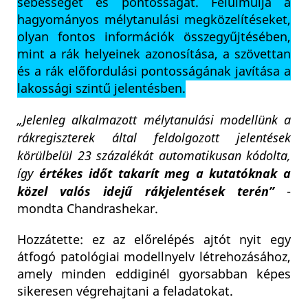
sebességét és pontosságát. Felülmúlja a
hagyományos mélytanulási megközelítéseket,
olyan fontos információk összegyűjtésében,
mint a rák helyeinek azonosítása, a szövettan
és a rák előfordulási pontosságának javítása a
lakossági szintű jelentésben.
„Jelenleg alkalmazott mélytanulási modellünk a
rákregiszterek által feldolgozott jelentések
körülbelül 23 százalékát automatikusan kódolta,
így
értékes időt takarít meg a kutatóknak a
közel valós idejű rákjelentések terén”
-
mondta Chandrashekar.
Hozzátette: ez az előrelépés ajtót nyit egy
átfogó patológiai modellnyelv létrehozásához,
amely minden eddiginél gyorsabban képes
sikeresen végrehajtani a feladatokat.