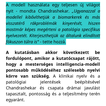
A modell használata egy teljesen új világot
nyit - mondta Chandrashekar.
„Ugyanazzal a
modellel kibővíthetjük a biomarkerek és más
visszatérő rákproblémák kinyerését, hiszen
mostmár képes megérteni a patológia specifikus
nyelvezetét. Kiterjeszthetjük az általunk elindított
fókuszon túlra is"
- tette hozzá.
A kutatásban akkor következett be
fordulópont, amikor a kutatócsapat rájött,
hogy a mesterséges intelligencia-modell
pontosabb működéséhez szélesebb nyelvi
körre van szükség.
A klinikai nyelv és a
patológiai jelentések beépítésével
Chandrashekar és csapata drámai javulást
tapasztalt, pontosság és a teljesítmény terén
egyaránt.