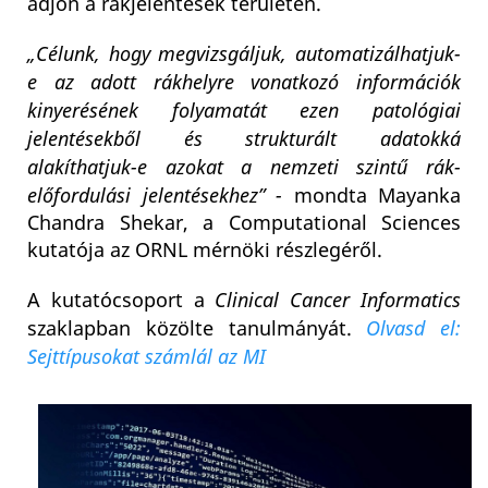
adjon a rákjelentések területén.
„Célunk, hogy megvizsgáljuk, automatizálhatjuk-
e az adott rákhelyre vonatkozó információk
kinyerésének folyamatát ezen patológiai
jelentésekből és strukturált adatokká
alakíthatjuk-e azokat a nemzeti szintű rák-
előfordulási jelentésekhez” -
mondta Mayanka
Chandra Shekar, a Computational Sciences
kutatója az ORNL mérnöki részlegéről.
A kutatócsoport a
Clinical Cancer Informatics
szaklapban közölte tanulmányát.
Olvasd el:
Sejttípusokat számlál az MI