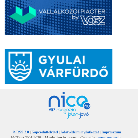
RSS 2.0
|
Kapcsolatfelvétel
|
Adatvédelmi nyilatkozat
|
Impresszum
MCOnet 2001-2026. - Minden jog fenntartva - Copyright -
www.mconet.hu