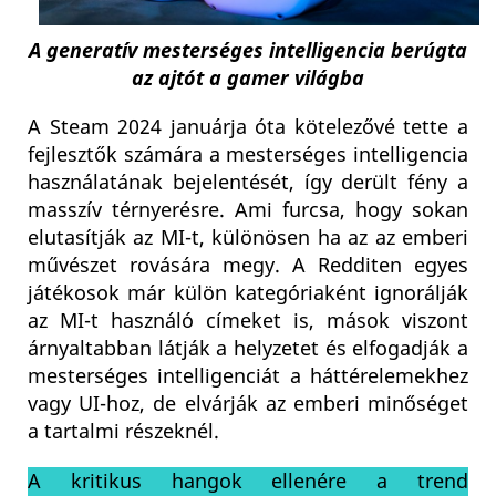
A generatív mesterséges intelligencia berúgta
az ajtót a gamer világba
A Steam 2024 januárja óta kötelezővé tette a
fejlesztők számára a meste
rséges intelligencia
használatának bejelentését, így derült fény a
masszív térnyerésre. Ami furcsa, hogy sokan
elutasítják az MI-t, különösen ha az az emberi
művészet rovására megy. A Redditen egyes
játékosok már külön kategóriaként ignorálják
az MI-t használó címeket is, mások viszont
árnyaltabban látják a helyzetet és elfogadják a
mesterséges intelligenciát a háttérelemekhez
vagy UI-hoz, de elvárják az emberi minőséget
a tartalmi részeknél.
A kritikus hangok ellenére a trend