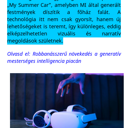
„My Summer Car”, amelyben MI által generált
festmények díszítik a főház falát. A
technológia itt nem csak gyorsít, hanem új
lehetőségeket is teremt, így különleges, eddig
elképzelhetetlen vizuális és narratív
megoldások születnek.
Olvasd el: Robbanásszerű növekedés a generatív
mesterséges intelligencia piacán