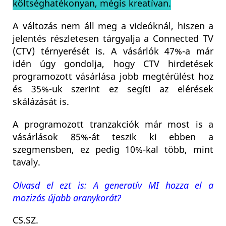
költséghatékonyan, mégis kreatívan.
A változás nem áll meg a videóknál, hiszen a
jelentés részletesen tárgyalja a Connected TV
(CTV) térnyerését is. A vásárlók 47%-a már
idén úgy gondolja, hogy CTV hirdetések
programozott vásárlása jobb megtérülést hoz
és 35%-uk szerint ez segíti az elérések
skálázását is.
A programozott tranzakciók már most is a
vásárlások 85%-át teszik ki ebben a
szegmensben, ez pedig 10%-kal több, mint
tavaly.
Olvasd el ezt is: A generatív MI hozza el a
mozizás újabb aranykorát?
CS.SZ.