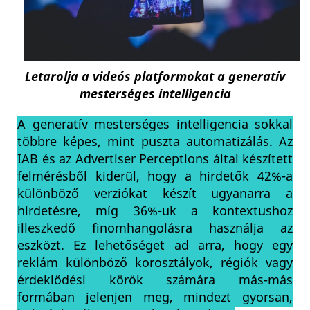
Letarolja a videós platformokat a generatív
mesterséges intelligencia
A generatív mesterséges intelligencia sokkal
többre képes, mint puszta automatizálás. Az
IAB és az Advertiser Perceptions által készített
felmérésből kiderül, hogy a hirdetők 42%-a
különböző verziókat készít ugyanarra a
hirdetésre, míg 36%-uk a kontextushoz
illeszkedő finomhangolásra használja az
eszközt. Ez lehetőséget ad arra, hogy egy
reklám különböző korosztályok, régiók vagy
érdeklődési körök számára más-más
formában jelenjen meg, mindezt gyorsan,