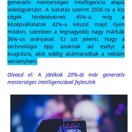
generatív mesterséges intelligencia alapú
videógyártást. A kutatás szerint 2026-ra a kis
cégek hirdetéseinek 45%-a, míg a
középvállalatok 42%-a készül majd ilyen
módon, szemben a legnagyobb nagy márkák
36%-os arányával. Ez azt jelenti, hogy a
technológia épp azoknak ad esélyt a
kiugrásra, akik eddig alulmaradtak a reklám
versenyben.
Olvasd el: A játékok 20%-át már generatív
mesterséges intelligenciával fejlesztik