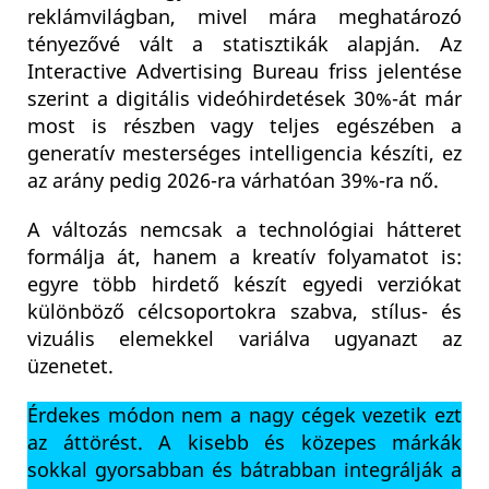
reklámvilágban, mivel mára meghatározó
tényezővé vált a statisztikák alapján. Az
Interactive Advertising Bureau friss jelentése
szerint a digitális videóhirdetések 30%-át már
most is részben vagy teljes egészében a
generatív mesterséges intelligencia készíti, ez
az arány pedig 2026-ra várhatóan 39%-ra nő.
A változás nemcsak a technológiai hátteret
formálja át, hanem a kreatív folyamatot is:
egyre több hirdető készít egyedi verziókat
különböző célcsoportokra szabva, stílus- és
vizuális elemekkel variálva ugyanazt az
üzenetet.
Érdekes módon nem a nagy cégek vezetik ezt
az áttörést. A kisebb és közepes márkák
sokkal gyorsabban és bátrabban integrálják a