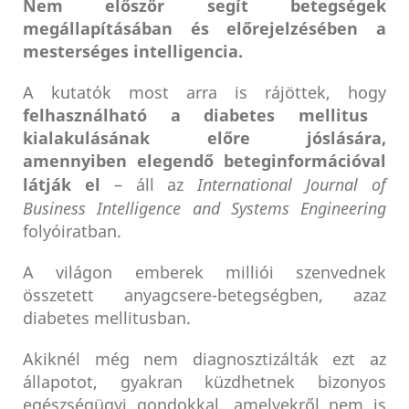
Nem először segít betegségek
megállapításában és előrejelzésében a
mesterséges intelligencia.
A kutatók most arra is rájöttek, hogy
felhasználható a diabetes mellitus
kialakulásának előre jóslására,
amennyiben elegendő beteginformációval
látják el
– áll az
International Journal of
Business Intelligence and Systems Engineering
folyóiratban.
A világon emberek milliói szenvednek
összetett anyagcsere-betegségben, azaz
diabetes mellitusban.
Akiknél még nem diagnosztizálták ezt az
állapotot, gyakran küzdhetnek bizonyos
egészségügyi gondokkal, amelyekről nem is