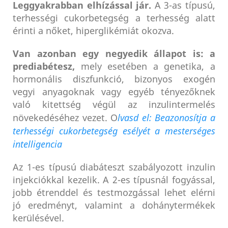
Leggyakrabban elhízással jár.
A 3-as típusú,
terhességi cukorbetegség a terhesség alatt
érinti a nőket, hiperglikémiát okozva.
Van azonban egy negyedik állapot is: a
prediabétesz,
mely esetében a genetika, a
hormonális diszfunkció, bizonyos exogén
vegyi anyagoknak vagy egyéb tényezőknek
való kitettség végül az inzulintermelés
növekedéséhez vezet. O
lvasd el: Beazonosítja a
terhességi cukorbetegség esélyét a mesterséges
intelligencia
Az 1-es típusú diabáteszt szabályozott inzulin
injekciókkal kezelik. A 2-es típusnál fogyással,
jobb étrenddel és testmozgással lehet elérni
jó eredményt, valamint a dohánytermékek
kerülésével.