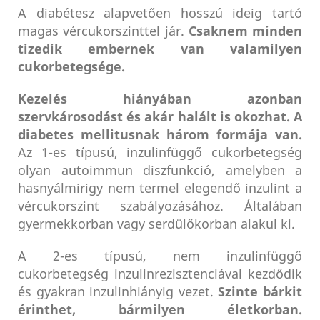
A diabétesz alapvetően hosszú ideig tartó
magas vércukorszinttel jár.
Csaknem minden
tizedik embernek van valamilyen
cukorbetegsége.
Kezelés hiányában azonban
szervkárosodást és akár halált is okozhat.
A
diabetes mellitusnak három formája van.
Az 1-es típusú, inzulinfüggő cukorbetegség
olyan autoimmun diszfunkció, amelyben a
hasnyálmirigy nem termel elegendő inzulint a
vércukorszint szabályozásához. Általában
gyermekkorban vagy serdülőkorban alakul ki.
A 2-es típusú, nem inzulinfüggő
cukorbetegség inzulinrezisztenciával kezdődik
és gyakran inzulinhiányig vezet.
Szinte bárkit
érinthet, bármilyen életkorban.