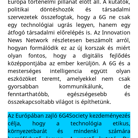
Európa történelmi pillanat előtt áll. A kutatók,
politikai döntéshozók és társadalmi
szervezetek összefogtak, hogy a 6G ne csak
egy technológiai ugrás legyen, hanem egy
átfogó társadalmi előrelépés is. Az Innovation
News Network részletesen beszámolt arról,
hogyan formálódik ez az új korszak és miért
olyan fontos, hogy a digitális fejlődés
középpontjába az ember kerüljön. A 6G és a
mesterséges intelligencia együtt olyan
eszközöket teremt, amelyekkel nem csak
gyorsabban kommunikálunk, de
fenntarthatóbb, egészségesebb és
összekapcsoltabb világot is építhetünk.
Az Európában zajló 6G4Society kezdeményezés
célja, hogy a technológia etikus,
környezetbarát és mindenki számára