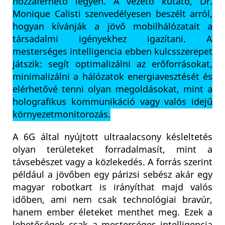
hozzáférhető legyen. A vezető kutató, Dr.
Monique Calisti szenvedélyesen beszélt arról,
hogyan kívánják a jövő mobilhálózatait a
társadalmi igényekhez igazítani. A
mesterséges intelligencia ebben kulcsszerepet
játszik: segít optimalizálni az erőforrásokat,
minimalizálni a hálózatok energiavesztését és
elérhetővé tenni olyan megoldásokat, mint a
holografikus kommunikáció vagy valós idejű
környezetmonitorozás.
A 6G által nyújtott ultraalacsony késleltetés
olyan területeket forradalmasít, mint a
távsebészet vagy a közlekedés. A forrás szerint
például a jövőben egy párizsi sebész akár egy
magyar robotkart is irányíthat majd valós
időben, ami nem csak technológiai bravúr,
hanem ember életeket menthet meg. Ezek a