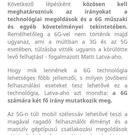
Következő lépésként
közösen kell
meghatározniuk az irányokat a
technológiai megoldások és a 6G műszaki
és egyéb követelményei tekintetében.
Remélhetőleg a 6G-vel nem történik majd
ugyanaz, ami a múltban a 3G és az 5G
esetében, túlzásba vitték ugyanis a körülötte
levő felhajtást - fogalmazott Matti Latva-aho.
Hogy mik lennének a 6G technológia
lehetséges főbb jellemzői, s milyen jövőbeni
felhasználási eseteket tesz lehetővé ez a
technológia, Latva-aho azt mondta:
a 6G
számára két fő irány mutatkozik meg.
Az 5G-n túli mobil szélessáv lehetővé teszi a
magával ragadó felhasználói élményt és a
masszív géptípusú csatlakozási megoldások