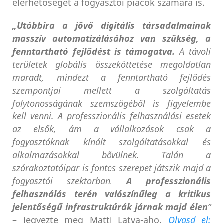
elérhetőségét a fogyasztói piacok számára is.
„Utóbbira a jövő digitális társadalmainak
masszív automatizálásához van szükség, a
fenntartható fejlődést is támogatva.
A távoli
területek globális összeköttetése megoldatlan
maradt, mindezt a fenntartható fejlődés
szempontjai mellett a szolgáltatás
folytonosságának szemszögéből is figyelembe
kell venni. A professzionális felhasználási esetek
az elsők, ám a vállalkozások csak a
fogyasztóknak kínált szolgáltatásokkal és
alkalmazásokkal bővülnek. Talán a
szórakoztatóipar is fontos szerepet játszik majd a
fogyasztói szektorban.
A professzionális
felhasználás terén valószínűleg a kritikus
jelentőségű infrastruktúrák járnak majd élen
”
– jegyezte meg Matti Latva-aho.
Olvasd el: