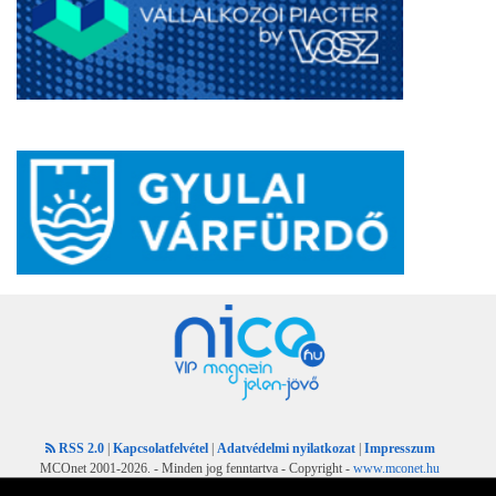
RSS 2.0
|
Kapcsolatfelvétel
|
Adatvédelmi nyilatkozat
|
Impresszum
MCOnet 2001-2026. - Minden jog fenntartva - Copyright -
www.mconet.hu