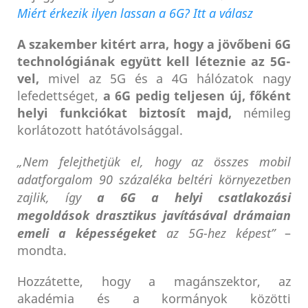
Miért érkezik ilyen lassan a 6G? Itt a válasz
A szakember kitért arra, hogy a jövőbeni 6G
technológiának együtt kell léteznie az 5G-
vel,
mivel az 5G és a 4G hálózatok nagy
lefedettséget,
a 6G pedig teljesen új, főként
helyi funkciókat biztosít majd,
némileg
korlátozott hatótávolsággal.
„Nem felejthetjük el, hogy az összes mobil
adatforgalom 90 százaléka beltéri környezetben
zajlik, így
a 6G a helyi csatlakozási
megoldások drasztikus javításával drámaian
emeli a képességeket
az 5G-hez képest”
–
mondta.
Hozzátette, hogy a magánszektor, az
akadémia és a kormányok közötti