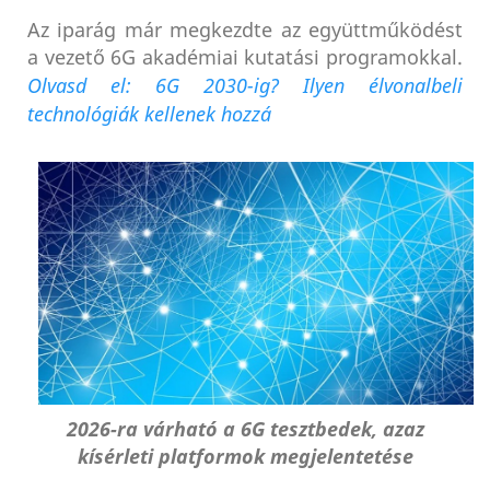
Az iparág már megkezdte az együttműködést
a vezető 6G akadémiai kutatási programokkal.
Olvasd el: 6G 2030-ig? Ilyen élvonalbeli
technológiák kellenek hozzá
2026-ra várható a 6G tesztbedek, azaz
kísérleti platformok megjelentetése