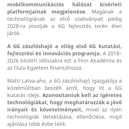
mobilkommunikációs hálózat kísérleti
platformjainak megjelenése.
Magának a
technológiának az első szabványait pedig
2028-ra jósolják a 6G fejlesztés terén élen
járók.
A 6G zászlóshajó a világ első 6G kutatási,
fejlesztési és innovációs programja.
A 2018–
2026 közötti időszakra ezt a Finn Akadémia és
az Oulu Egyetem finanszírozza.
Matti Latva-aho, a 6G zászlóshajó igazgatója a
közelmúltban beszélt arról, hogy itt a 6G
kutatás ideje.
Azonosítaniuk kell az ígéretes
technológiákat, hogy meghatározzák a jövő
irányait és követelményeit,
mivel az ilyen
technológiák detektálása, ellenőrzése, majd
ajánlása több évbe telik.