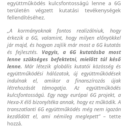
együttműködés kulcsfontosságú lenne a 6G
területén végzett kutatási tevékenységek
fellendítéséhez.
„A kormányoknak fontos realizálniuk, hogy
érkezik a 6G, valamint, hogy milyen előnyökkel
jár majd, és hogyan zajlik már most a 6G kutatás
és fejlesztés.
Vagyis, a 6G kutatásba most
lenne szükséges befektetni, mielőtt túl késő
lenne.
Már létezik globális kutatói közösség és
együttműködési hálózatok, új együttműködések
indulnak el, amikor a finanszírozás újak
létrehozását támogatja. Az együttműködés
kulcsfontosságú. Egy nagy európai 6G projekt, a
Hexa-X élő bizonyítéka annak, hogy ez működik.
A
transzatlanti 6G együttműködés még nem igazán
kezdődött el, ami némileg meglepett”
– tette
hozzá.