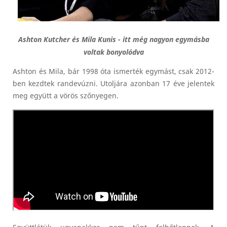
Ashton Kutcher és Mila Kunis - itt még nagyon egymásba
voltak bonyolódva
Ashton és Mila, bár 1998 óta ismerték egymást, csak 2012-
ben kezdtek randevúzni. Utoljára azonban 17 éve jelentek
meg együtt a vörös szőnyegen.