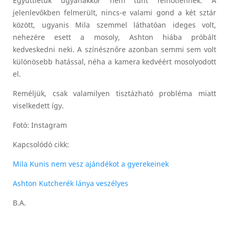
Együttlétük ugyanakkor nem tűnt felhőtlennek. A
jelenlevőkben felmerült, nincs-e valami gond a két sztár
között, ugyanis Mila szemmel láthatóan ideges volt,
nehezére esett a mosoly, Ashton hiába próbált
kedveskedni neki. A színésznőre azonban semmi sem volt
különösebb hatással, néha a kamera kedvéért mosolyodott
el.
Reméljük, csak valamilyen tisztázható probléma miatt
viselkedett így.
Fotó: Instagram
Kapcsolódó cikk:
Mila Kunis nem vesz ajándékot a gyerekeinek
Ashton Kutcherék lánya veszélyes
B.A.