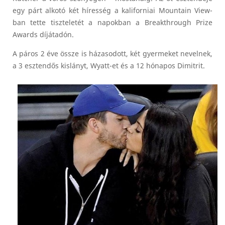
egy párt alkotó két híresség a kaliforniai Mountain View-
ban tette tiszteletét a napokban a Breakthrough Prize
Awards díjátadón.
A páros 2 éve össze is házasodott, két gyermeket nevelnek,
a 3 esztendős kislányt, Wyatt-et és a 12 hónapos Dimitrit.