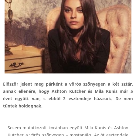
Először jelent meg párként a vörös szőnyegen a két sztár,
annak ellenére, hogy Ashton Kutcher és Mila Kunis már 5
évet együtt van, s ebből 2 esztendeje házasok. De nem
tűntek boldognak.
Sosem mutatkozott korábban együtt Mila Kunis és Ashton
Kutcher a vörös szőnyegen – mostanáig. Az öt esztendeje