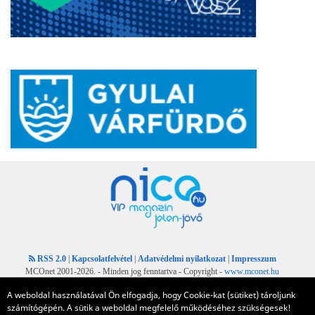
RSS 2.0
|
Kapcsolatfelvétel
|
Adatvédelmi nyilatkozat
|
Impresszum
MCOnet 2001-2026. - Minden jog fenntartva - Copyright -
www.mconet.hu
A weboldal használatával Ön elfogadja, hogy Cookie-kat (sütiket) tároljunk
számítógépén. A sütik a weboldal megfelelő működéséhez szükségesek!