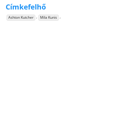
Címkefelhő
,
,
Ashton Kutcher
Mila Kunis