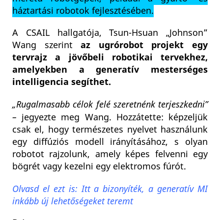
háztartási robotok fejlesztésében.
A CSAIL hallgatója, Tsun-Hsuan „Johnson”
Wang szerint
az ugrórobot projekt egy
tervrajz a jövőbeli robotikai tervekhez,
amelyekben a generatív mesterséges
intelligencia segíthet.
„Rugalmasabb célok felé szeretnénk terjeszkedni”
–
jegyezte meg Wang. Hozzátette: képzeljük
csak el, hogy természetes nyelvet használunk
egy diffúziós modell irányításához, s olyan
robotot rajzolunk, amely képes felvenni egy
bögrét vagy kezelni egy elektromos fúrót.
Olvasd el ezt is: Itt a bizonyíték, a generatív MI
inkább új lehetőségeket teremt