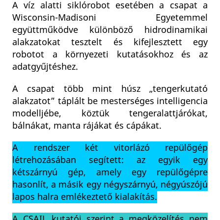
A víz alatti siklórobot esetében a csapat a
Wisconsin-Madisoni Egyetemmel
együttműködve különböző hidrodinamikai
alakzatokat tesztelt és kifejlesztett egy
robotot a környezeti kutatásokhoz és az
adatgyűjtéshez.
A csapat több mint húsz „tengerkutató
alakzatot” táplált be mesterséges intelligencia
modelljébe, köztük tengeralattjárókat,
bálnákat, manta rájákat és cápákat.
A rendszer két vitorlázó repülőgép
létrehozásában segített: az egyik egy
kétszárnyú gép, amely egy repülőgépre
hasonlít, a másik egy négyszárnyú, négyúszójú
lapos halra emlékeztető kialakítás.
A CSAIL kutatói szerint a megközelítés nem