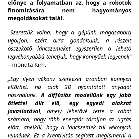
előnye a folyamatban az, hogy a robotok
finomítására nem hagyományos
megoldásokat talál.
„Szerettük volna, hogy a gépünk magasabbra
ugorjon, ezért arra gondoltunk, a részeit
összekötő láncszemeket egyszerűen a lehető
legvékonyabbá tehetjük, hogy könnyűek legyenek”
–
mondta Kim.
„Egy ilyen vékony szerkezet azonban könnyen
eltörhet, ha csak 3D nyomtatott anyagot
használunk.
A diffúziós modellünk egy jobb
ötlettel állt elő, egy egyedi alakzat
javaslatával,
amely lehetővé tette a robot
számára, hogy több energiát tároljon az ugrás
előtt, anélkül, hogy a láncszemek túl vékonyak
lennének. Ez a kreativitás segített megismerni a