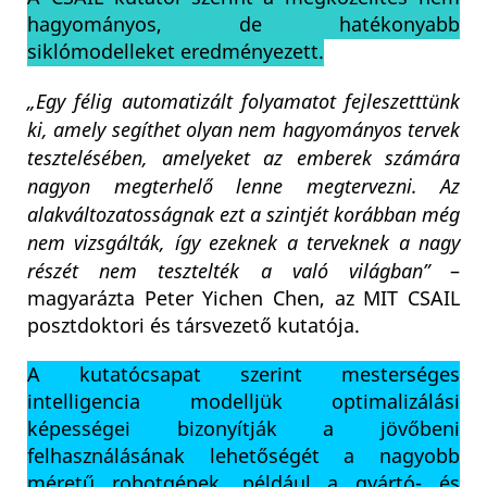
hagyományos, de hatékonyabb
siklómodelleket eredményezett.
„Egy félig automatizált folyamatot fejleszetttünk
ki, amely segíthet olyan nem hagyományos tervek
tesztelésében, amelyeket az emberek számára
nagyon megterhelő lenne megtervezni. Az
alakváltozatosságnak ezt a szintjét korábban még
nem vizsgálták, így ezeknek a terveknek a nagy
részét nem tesztelték a való világban”
–
magyarázta Peter Yichen Chen, az MIT CSAIL
posztdoktori és társvezető kutatója.
A kutatócsapat szerint mesterséges
intelligencia modelljük optimalizálási
képességei bizonyítják a jövőbeni
felhasználásának lehetőségét a nagyobb
méretű robotgépek, például a gyártó- és