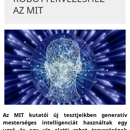
AZ MIT
Az MIT kutatói új tesztjeikben generatív
mesterséges intelligenciát használtak egy