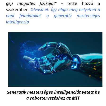
gép mögöttes fizikáját”
– tette hozzá a
szakember.
Olvasd el: Így oldja meg helyetted a
napi feladatokat a generatív mesterséges
intelligencia
Generatív mesterséges intelligenciát vetett be
a robottervezéshez az MIT