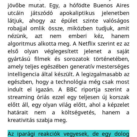
jövőbe mutat. Egy, a hófödte Buenos Aires
utcáin játszódó apokaliptikus jelenetben
látjuk, ahogy az épület szinte valóságos
robajjal omlik össze, miközben tudjuk, amit
nézünk, azt nem emberi kéz, hanem
algoritmus alkotta meg. A Netflix szerint ez az
első olyan véglegesített jelenet a saját
gyártású filmek és sorozatok történetében,
amely teljes egészében generatív mesterséges
intelligencia által készült. A legizgalmasabb az
egészben, hogy a technológia még csak most
indult el igazán. A BBC riportja szerint a
streaming óriás ezzel egy teljesen új korszak
előtt áll, egy olyan világ előtt, ahol a képzelet
határait nem a költségvetés, hanem a
kreativitás szabja meg.
Az iparági reakciók vegyesek, de egy dolog