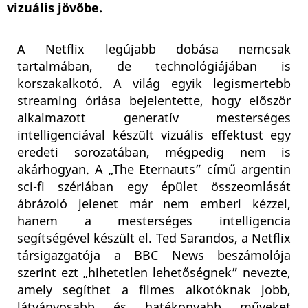
vizuális jövőbe.
A Netflix legújabb dobása nemcsak
tartalmában, de technológiájában is
korszakalkotó. A világ egyik legismertebb
streaming óriása bejelentette, hogy először
alkalmazott generatív mesterséges
intelligenciával készült vizuális effektust egy
eredeti sorozatában, mégpedig nem is
akárhogyan. A „The Eternauts” című argentin
sci-fi szériában egy épület összeomlását
ábrázoló jelenet már nem emberi kézzel,
hanem a mesterséges intelligencia
segítségével készült el. Ted Sarandos, a Netflix
társigazgatója a BBC News beszámolója
szerint ezt „hihetetlen lehetőségnek” nevezte,
amely segíthet a filmes alkotóknak jobb,
látványosabb és hatékonyabb műveket