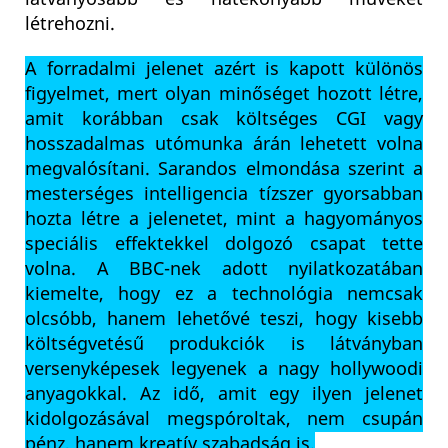
létrehozni.
A forradalmi jelenet azért is kapott különös
figyelmet, mert olyan minőséget hozott létre,
amit korábban csak költséges CGI vagy
hosszadalmas utómunka árán lehetett volna
megvalósítani. Sarandos elmondása szerint a
mesterséges intelligencia tízszer gyorsabban
hozta létre a jelenetet, mint a hagyományos
speciális effektekkel dolgozó csapat tette
volna. A BBC-nek adott nyilatkozatában
kiemelte, hogy ez a technológia nemcsak
olcsóbb, hanem lehetővé teszi, hogy kisebb
költségvetésű produkciók is látványban
versenyképesek legyenek a nagy hollywoodi
anyagokkal. Az idő, amit egy ilyen jelenet
kidolgozásával megspóroltak, nem csupán
pénz, hanem kreatív szabadság is.