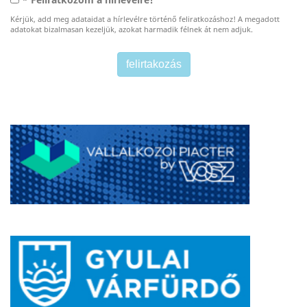
* Feliratkozom a hírlevélre!
Kérjük, add meg adataidat a hírlevélre történő feliratkozáshoz! A megadott
adatokat bizalmasan kezeljük, azokat harmadik félnek át nem adjuk.