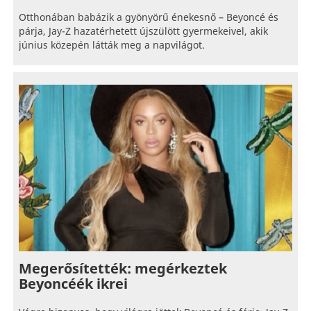
Otthonában babázik a gyönyörű énekesnő – Beyoncé és
párja, Jay-Z hazatérhetett újszülött gyermekeivel, akik
június közepén látták meg a napvilágot.
Megerősítették: megérkeztek
Beyoncéék ikrei