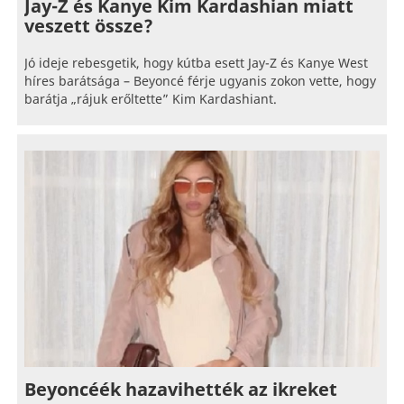
Jay-Z és Kanye Kim Kardashian miatt
veszett össze?
Jó ideje rebesgetik, hogy kútba esett Jay-Z és Kanye West
híres barátsága – Beyoncé férje ugyanis zokon vette, hogy
barátja „rájuk erőltette” Kim Kardashiant.
Beyoncéék hazavihették az ikreket