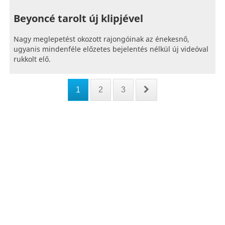
Beyoncé tarolt új klipjével
Nagy meglepetést okozott rajongóinak az énekesnő,
ugyanis mindenféle előzetes bejelentés nélkül új videóval
rukkolt elő.
1
2
3