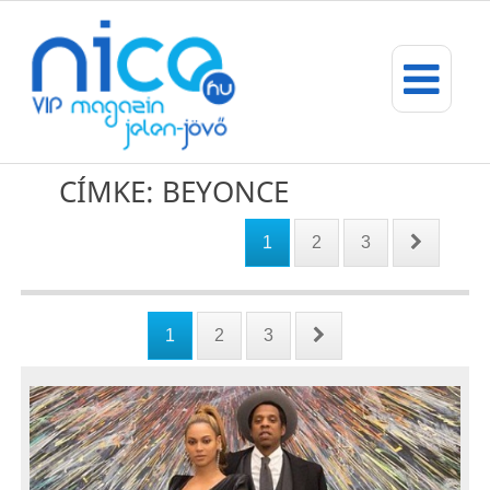
CÍMKE: BEYONCE
1
2
3
1
2
3