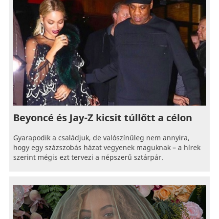
Beyoncé és Jay-Z kicsit túllőtt a célon
Gyarapodik a családjuk, de valószínűleg nem annyira,
hogy egy százszobás házat vegyenek maguknak – a hírek
szerint mégis ezt tervezi a népszerű sztárpár.