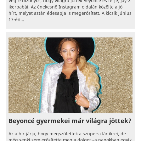
Végre bizonyos, hogy világra jöttek Beyoncé és férje, Jay-Z
ikerbabái. Az énekesnő Instagram oldalán közölte a jó
hírt, melyet aztán édesapja is megerősített. A kicsik június
17-én...
Beyoncé gyermekei már világra jöttek?
Az a hír járja, hogy megszülettek a szupersztár ikrei, de
még senki sem erősítette meg a dolgot –a napokban egyik