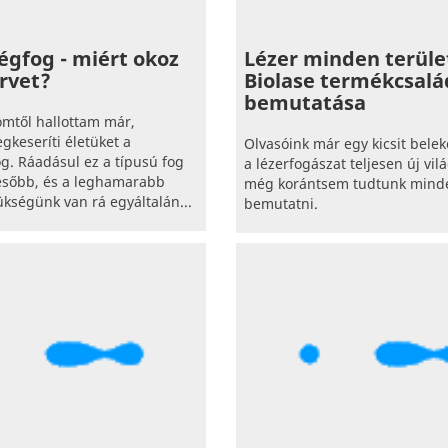
égfog - miért okoz
Lézer minden terület
rvet?
Biolase termékcsalá
bemutatása
mtől hallottam már,
keseríti életüket a
Olvasóink már egy kicsit belek
g. Ráadásul ez a típusú fog
a lézerfogászat teljesen új vil
később, és a leghamarabb
még korántsem tudtunk mind
zükségünk van rá egyáltalán...
bemutatni.