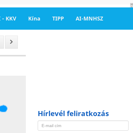
H
I
R
D
 - KKV
Kína
TIPP
AI-MNHSZ
E
T
É
S
Hírlevél feliratkozás