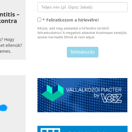
ntitis –
kontra
* Feliratkozom a hírlevélre!
Kérjük, add meg adataidat a hírlevélre történő
feliratkozáshoz! A megadott adatokat bizalmasan kezeljük,
azokat harmadik félnek át nem adjuk.
g? Hogy
het ellenük?
demes.