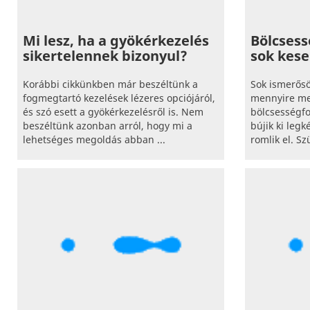
Mi lesz, ha a gyökérkezelés
Bölcsess
sikertelennek bizonyul?
sok kese
Korábbi cikkünkben már beszéltünk a
Sok ismerősö
fogmegtartó kezelések lézeres opciójáról,
mennyire meg
és szó esett a gyökérkezelésről is. Nem
bölcsességfo
beszéltünk azonban arról, hogy mi a
bújik ki leg
lehetséges megoldás abban ...
romlik el. S