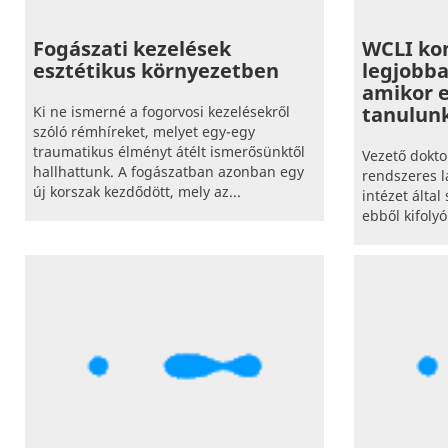
Fogászati kezelések
WCLI kon
esztétikus környezetben
legjobba
amikor 
tanulun
Ki ne ismerné a fogorvosi kezelésekről
szóló rémhíreket, melyet egy-egy
traumatikus élményt átélt ismerősünktől
Vezető dokto
hallhattunk. A fogászatban azonban egy
rendszeres l
új korszak kezdődött, mely az...
intézet által
ebből kifoly