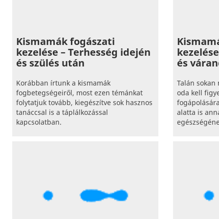
Kismamák fogászati
Kismamá
kezelése – Terhesség idején
kezelése
és szülés után
és váran
Korábban írtunk a kismamák
Talán sokan 
fogbetegségeiről, most ezen témánkat
oda kell figy
folytatjuk tovább, kiegészítve sok hasznos
fogápolásár
tanáccsal is a táplálkozással
alatta is ann
kapcsolatban.
egészségéne