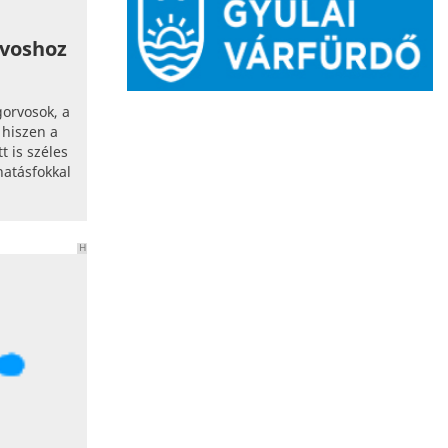
rvoshoz
gorvosok, a
 hiszen a
t is széles
hatásfokkal
H
I
R
D
E
T
É
S