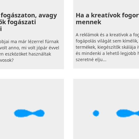
 fogászaton, avagy
Ha a kreatívok fogo
dők fogászati
mennek
i
A reklámok és a kreatívok a fo
fogápolás világát sem kímélik,
obbjai ma már lézerrel fúrnak
termékek, kiegészítők skálája it
volt anno, mi volt jópár évvel
és mindenki a lehető legjobb 
yen eszközöket használtak
szeretné elju...
rvosok?