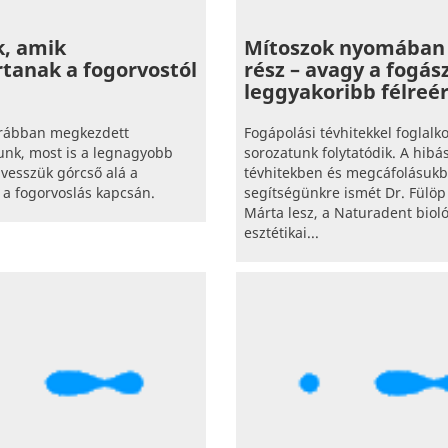
k, amik
Mítoszok nyomában 
rtanak a fogorvostól
rész – avagy a fogás
leggyakoribb félreé
korábban megkezdett
Fogápolási tévhitekkel foglalk
nk, most is a legnagyobb
sorozatunk folytatódik. A hibá
 vesszük górcső alá a
tévhitekben és megcáfolásuk
 a fogorvoslás kapcsán.
segítségünkre ismét Dr. Fülö
Márta lesz, a Naturadent bioló
esztétikai...