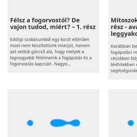
Félsz a fogorvostól? De
Mítoszo
vajon tudod, miért? – 1. rész
rész - a
leggyako
Eddigi szokásunktól egy kicsit eltérően
most nem készítettünk interjút, hanem
Korábban bel
azt vettük górcső alá, hogy melyek a
fogápolási m
legnagyobb félelmeink a fogápolás és a
részében foly
fogorvoslás kapcsán. Nagyo...
tévhitekben
segítségünkr