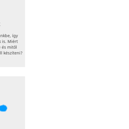
k
ünkbe, így
 is. Miért
 és mitől
l készíteni?