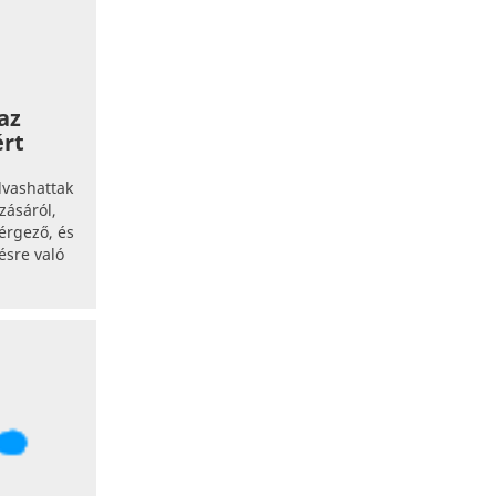
az
ért
lvashattak
zásáról,
érgező, és
ésre való