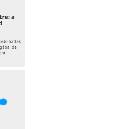
re: a
d
óstolhattak
ágába, de
ent