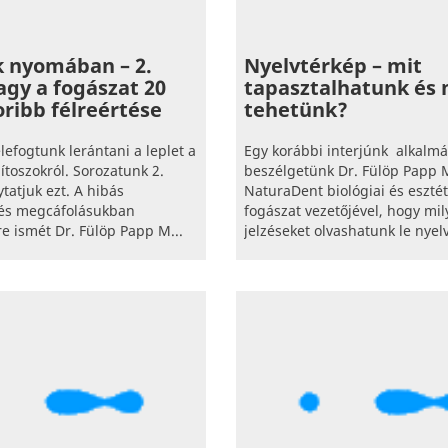
k nyomában – 2.
Nyelvtérkép – mit
vagy a fogászat 20
tapasztalhatunk és 
ribb félreértése
tehetünk?
efogtunk lerántani a leplet a
Egy korábbi interjúnk alkalm
ítoszokról. Sorozatunk 2.
beszélgetünk Dr. Fülöp Papp M
tatjuk ezt. A hibás
NaturaDent biológiai és esztét
 és megcáfolásukban
fogászat vezetőjével, hogy mi
e ismét Dr. Fülöp Papp M...
jelzéseket olvashatunk le nyelv