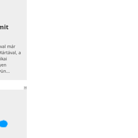
mit
ával már
ártával, a
ikai
lyen
ün...
H
I
R
D
E
T
É
S