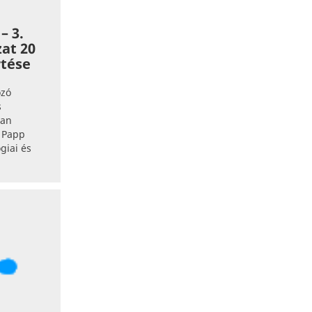
– 3.
zat 20
rtése
ozó
s
ban
p Papp
giai és