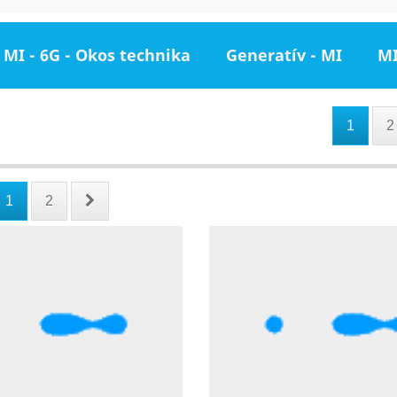
MI - 6G - Okos technika
Generatív - MI
MI
1
2
1
2