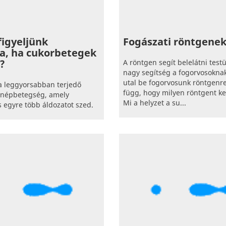
igyeljünk
Fogászati röntgene
a, ha cukorbetegek
?
A röntgen segít belelátni test
nagy segítség a fogorvosoknak
utal be fogorvosunk röntgenre
a leggyorsabban terjedő
függ, hogy milyen röntgent kel
 népbetegség, amely
Mi a helyzet a su...
 egyre több áldozatot szed.