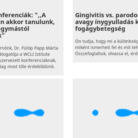
ferenciák: ",,A
Gingivitis vs. parodo
n akkor tanulunk,
avagy ínygyulladás 
egymástól
fogágybetegség
k"
Ön tudja, hogy mi a különbsé
miként ismerheti fel és mit te
rnőnk, Dr. Fülöp Papp Márta
Összefoglaltuk, olvassa el, ér
átogatója a WCLI Istitute
 szervezett konferenciáknak,
ólag most tőle érdeklődünk.