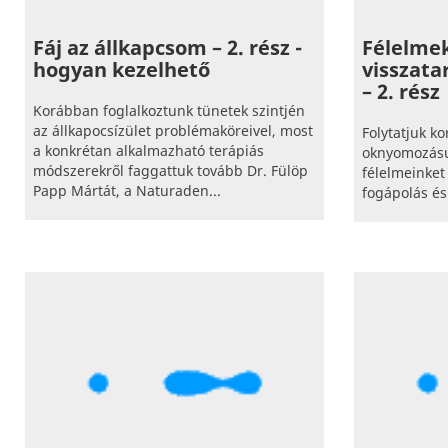
Fáj az állkapcsom – 2. rész -
Félelme
hogyan kezelhető
visszata
– 2. rész
Korábban foglalkoztunk tünetek szintjén
az állkapocsízület problémaköreivel, most
Folytatjuk 
a konkrétan alkalmazható terápiás
oknyomozásu
módszerekről faggattuk tovább Dr. Fülöp
félelmeinket
Papp Mártát, a Naturaden...
fogápolás és