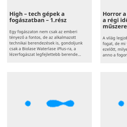
High – tech gépek a
Horror a
fogászatban – 1.rész
a régi i
műszere
Egy fogászaton nem csak az emberi
tényező a fontos, de az alkalmazott
A világ legj
technikai berendezések is, gondoljunk
fogat, de mi 
csak a Biolase Waterlase iPlus-ra, a
ezelőtt, mil
lézerfogászat legfejlettebb berende...
anno a fogo