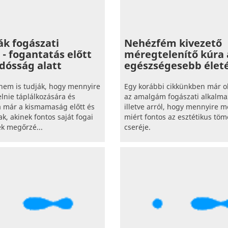
k fogászati
Nehézfém kivezető
 - fogantatás előtt
méregtelenítő kúra 
dósság alatt
egészségesebb élet
nem is tudják, hogy mennyire
Egy korábbi cikkünkben már o
elnie táplálkozására és
az amalgám fogászati alkalma
a már a kismamaság előtt és
illetve arról, hogy mennyire m
ak, akinek fontos saját fogai
miért fontos az esztétikus töm
k megőrzé...
cseréje.