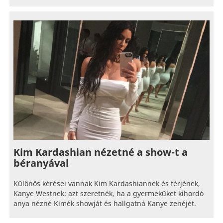
Kim Kardashian nézetné a show-t a
béranyával
Különös kérései vannak Kim Kardashiannek és férjének,
Kanye Westnek: azt szeretnék, ha a gyermeküket kihordó
anya nézné Kimék showját és hallgatná Kanye zenéjét.