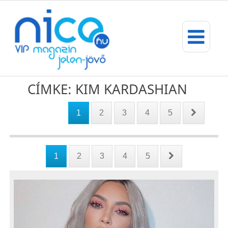
CÍMKE: KIM KARDASHIAN
1
2
3
4
5
1
2
3
4
5