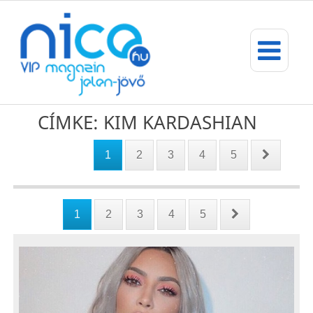
CÍMKE: KIM KARDASHIAN
1
2
3
4
5
1
2
3
4
5