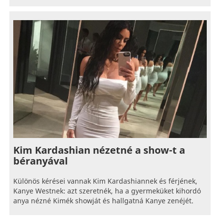
Kim Kardashian nézetné a show-t a
béranyával
Különös kérései vannak Kim Kardashiannek és férjének,
Kanye Westnek: azt szeretnék, ha a gyermeküket kihordó
anya nézné Kimék showját és hallgatná Kanye zenéjét.