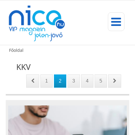
Főoldal
KKV
1
2
3
4
5