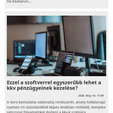
Ha beakarun...
Ezzel a szoftverrel egyszerűbb lehet a
kkv pénzügyeinek kezelése?
2026. May 16. 11:00
A Xero bemutatta vadonatúj rendszerét, amely hétköznapi
nyelven írt utasításokból képes önállóan működő, komplex
pénzügyi folyamatokat építeni a kkv-k számára.