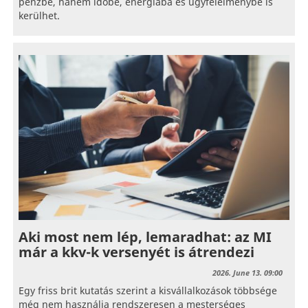
pénzbe, hanem időbe, energiába és ügyfélélménybe is
kerülhet.
Aki most nem lép, lemaradhat: az MI
már a kkv-k versenyét is átrendezi
2026. June 13. 09:00
Egy friss brit kutatás szerint a kisvállalkozások többsége
még nem használja rendszeresen a mesterséges