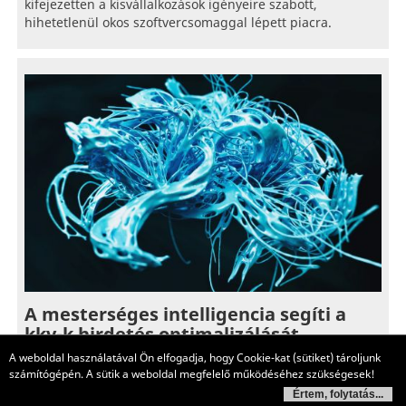
kifejezetten a kisvállalkozások igényeire szabott,
hihetetlenül okos szoftvercsomaggal lépett piacra.
A mesterséges intelligencia segíti a
kkv-k hirdetés optimalizálását
A weboldal használatával Ön elfogadja, hogy Cookie-kat (sütiket) tároljunk
2026. May 11. 08:00
számítógépén. A sütik a weboldal megfelelő működéséhez szükségesek!
A bizonytalan gazdasági környezet ellenére globálisan a
Értem, folytatás...
kkv-k többsége nem visszavágja, hanem növelheti a