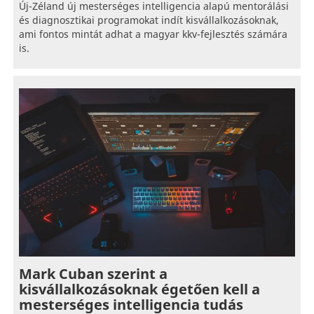
Új-Zéland új mesterséges intelligencia alapú mentorálási
és diagnosztikai programokat indít kisvállalkozásoknak,
ami fontos mintát adhat a magyar kkv-fejlesztés számára
is.
Mark Cuban szerint a
kisvállalkozásoknak égetően kell a
mesterséges intelligencia tudás