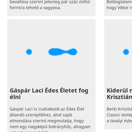
bevallása szerint jelenleg pár száz millió
Boldogtalann
forintra tehető a vagyona.
hogy Viktor 
Gáspár Laci Édes Életet fog
Kiderül 
élni
Krisztiá
Gáspár Laci is csatlakozik az Édes Élet
Berki Kriszt
állandó szereplőihez, ahol saját
Classic test
elmondása szerint megmutatja, hogy
a tavalyi évb
nem egy nagyképű botrányhős, ahogyan