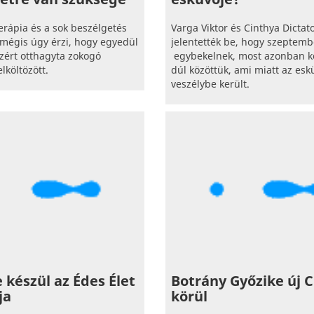
erápia és a sok beszélgetés
Varga Viktor és Cinthya Dicta
 mégis úgy érzi, hogy egyedül
jelentették be, hogy szeptem
ezért otthagyta zokogó
egybekelnek, most azonban k
lköltözött.
dúl közöttük, ami miatt az esk
veszélybe került.
 készül az Édes Élet
Botrány Győzike új C
ja
körül