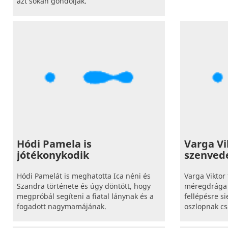
azt sokan gondolják.
Hódi Pamela is
Varga Vi
jótékonykodik
szenved
Hódi Pamelát is meghatotta Ica néni és
Varga Viktor 
Szandra története és úgy döntött, hogy
méregdrága 
megpróbál segíteni a fiatal lánynak és a
fellépésre s
fogadott nagymamájának.
oszlopnak cs