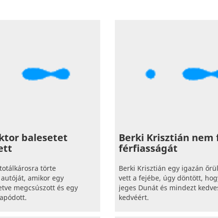
ktor balesetet
Berki Krisztián nem f
ett
férfiasságát
totálkárosra törte
Berki Krisztián egy igazán őrü
autóját, amikor egy
vett a fejébe, úgy döntött, ho
ietve megcsúszott és egy
jeges Dunát és mindezt kedv
apódott.
kedvéért.