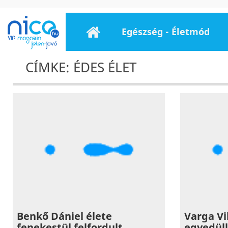
Egészség - Életmód
CÍMKE: ÉDES ÉLET
Benkő Dániel élete
Varga V
fenekestül felfordult
egyedüll