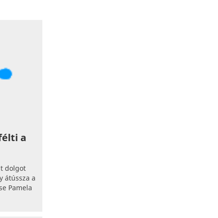
élti a
lt dolgot
gy átússza a
ese Pamela