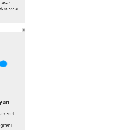
atosak
ek sokszor
H
I
R
D
E
T
É
S
yán
veredett
egíteni