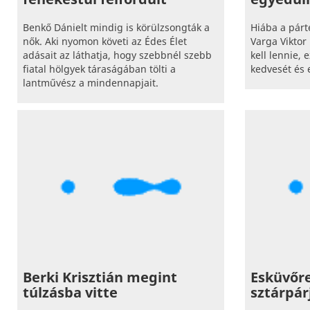
Benkő Dánielt mindig is körülzsongták a
Hiába a párt
nők. Aki nyomon követi az Édes Élet
Varga Viktor
adásait az láthatja, hogy szebbnél szebb
kell lennie, 
fiatal hölgyek táraságában tölti a
kedvesét és e
lantművész a mindennapjait.
Berki Krisztián megint
Esküvőre
túlzásba vitte
sztárpár