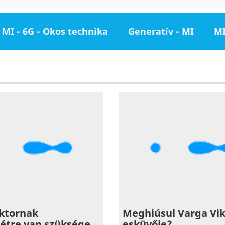
MI - 6G - Okos technika
Generatív - MI
MI
iktornak
Meghiúsul Varga Vi
étre van szüksége
esküvője?