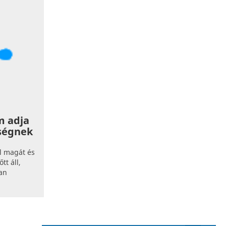
m adja
ségnek
l magát és
t áll,
an