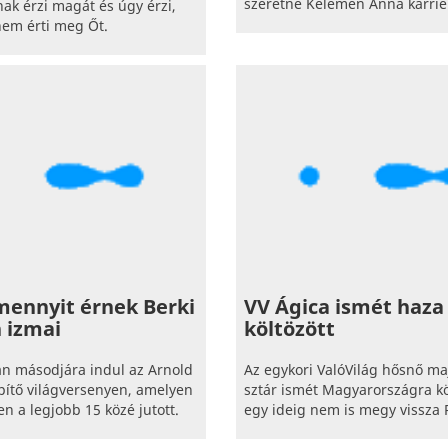
szeretné Kelemen Anna karrier
ak érzi magát és úgy érzi,
nem érti meg Őt.
mennyit érnek Berki
VV Ágica ismét haza
n izmai
költözött
ián másodjára indul az Arnold
Az egykori ValóVilág hősnő ma
építő világversenyen, amelyen
sztár ismét Magyarországra kö
en a legjobb 15 közé jutott.
egy ideig nem is megy vissza