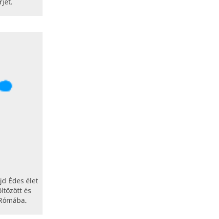
jét.
jd Édes élet
ltözött és
 Rómába.