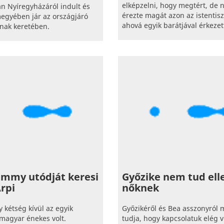
elképzelni, hogy megtért, de 
ián Nyíregyházáról indult és
érezte magát azon az istentisz
egyében jár az országjáró
ahová egyik barátjával érkezet
nak keretében.
immy utódját keresi
Győzike nem tud elle
rpi
nőknek
kétség kívül az egyik
Győzikéről és Bea asszonyról 
magyar énekes volt.
tudja, hogy kapcsolatuk elég v