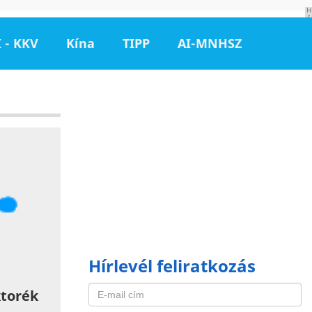
H
I
R
D
 - KKV
Kína
TIPP
AI-MNHSZ
E
T
É
S
Hírlevél feliratkozás
ktorék