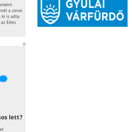
anként
mét a zenei
ki is adta
 az Édes
H
I
R
D
E
T
É
S
os lett?
et