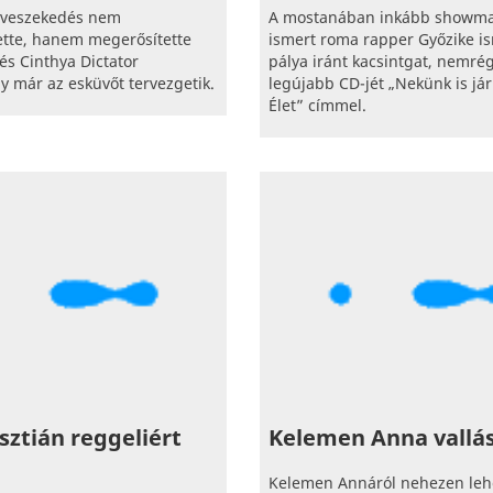
s veszekedés nem
A mostanában inkább showm
tte, hanem megerősítette
ismert roma rapper Győzike is
 és Cinthya Dictator
pálya iránt kacsintgat, nemrég 
gy már az esküvőt tervezgetik.
legújabb CD-jét „Nekünk is jár
Élet” címmel.
isztián reggeliért
Kelemen Anna vallás
Kelemen Annáról nehezen leh