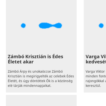
Zámbó Krisztián is Édes
Varga Vi
Életet akar
kedvesé
Zámbó Árpy és unokaöccse Zámbó
Varga Viktor 
Krisztián is megirigyelték az celebek Édes
minden font
Életét, és úgy döntöttek Ők is a közönség
rajongókkal 
elé tárják mindennapjaikat.
keresztül.