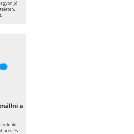
nagyon jól
teleten,
t.
nállni a
mindenki
iharos és