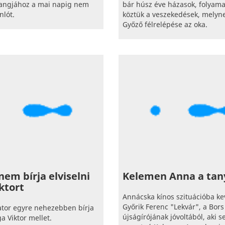
hangjához a mai napig nem
bár húsz éve házasok, folyam
nlót.
köztük a veszekedések, melyn
Győző félrelépése az oka.
nem bírja elviselni
Kelemen Anna a tan
ktort
Annácska kínos szituációba ke
Győrik Ferenc "Lekvár", a Bors
ator egyre nehezebben bírja
újságírójának jóvoltából, aki s
a Viktor mellet.