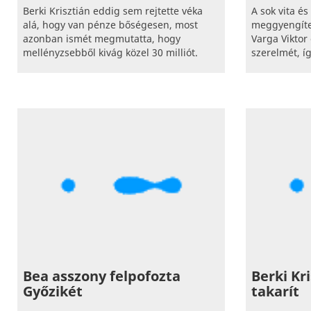
Berki Krisztián eddig sem rejtette véka
A sok vita é
alá, hogy van pénze bőségesen, most
meggyengíte
azonban ismét megmutatta, hogy
Varga Viktor
mellényzsebből kivág közel 30 milliót.
szerelmét, í
Bea asszony felpofozta
Berki Kr
Győzikét
takarít