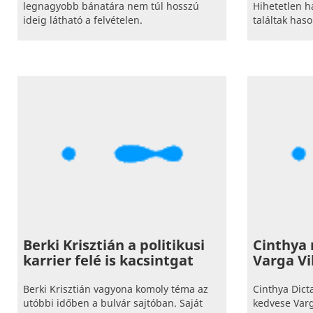
legnagyobb bánatára nem túl hosszú
Hihetetlen 
ideig látható a felvételen.
találtak haso
Berki Krisztián a politikusi
Cinthya 
karrier felé is kacsintgat
Varga Vi
Berki Krisztián vagyona komoly téma az
Cinthya Dict
utóbbi időben a bulvár sajtóban. Saját
kedvese Varg