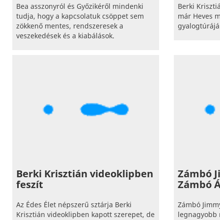
Bea asszonyról és Győzikéről mindenki
Berki Kriszt
tudja, hogy a kapcsolatuk csöppet sem
már Heves m
zökkenő mentes, rendszeresek a
gyalogtúrájá
veszekedések és a kiabálások.
Berki Krisztián videoklipben
Zámbó J
feszít
Zámbó Á
Az Édes Élet népszerű sztárja Berki
Zámbó Jimmy 
Krisztián videoklipben kapott szerepet, de
legnagyobb 