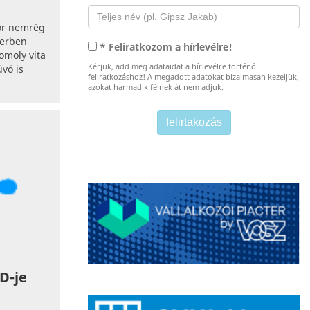
tor nemrég
berben
* Feliratkozom a hírlevélre!
omoly vita
Kérjük, add meg adataidat a hírlevélre történő
üvő is
feliratkozáshoz! A megadott adatokat bizalmasan kezeljük,
azokat harmadik félnek át nem adjuk.
D-je