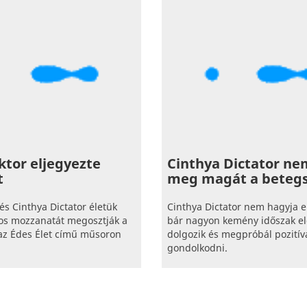
ktor eljegyezte
Cinthya Dictator ne
t
meg magát a beteg
és Cinthya Dictator életük
Cinthya Dictator nem hagyja e
os mozzanatát megosztják a
bár nagyon kemény időszak előt
az Édes Élet című műsoron
dolgozik és megpróbál pozitív
gondolkodni.