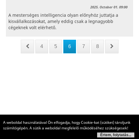
2025. October 01. 09:00
A mesterséges intelligencia olyan előnyhöz juttatja a
kisvállalkozásokat, amely eddig csak a legnagyobb
cégeknek volt elérhető.
4
5
6
7
8
A weboldal használatával Ön elfogadja, hogy Cookie-kat (sütiket) tároljunk
számítógépén. A sütik a weboldal megfelelő működéséhez szükségesek!
Értem, folytatás...