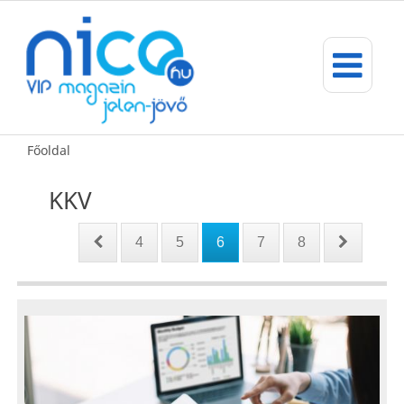
Főoldal
KKV
4
5
6
7
8