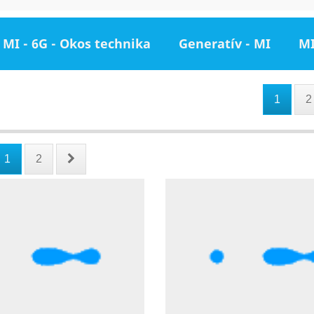
MI - 6G - Okos technika
Generatív - MI
MI
1
2
1
2