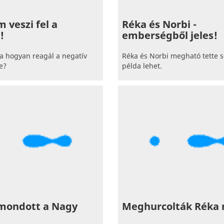
 veszi fel a
Réka és Norbi -
!
emberségből jeles!
a hogyan reagál a negatív
Réka és Norbi megható tette 
e?
példa lehet.
emondott a Nagy
Meghurcolták Réka 