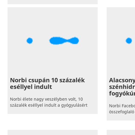
Norbi csupán 10 százalék
Alacson
eséllyel indult
szénhid
fogyókú
Norbi élete nagy veszélyben volt, 10
százalék eséllyel indult a gyógyulásért
Norbi Faceb
összefoglaló