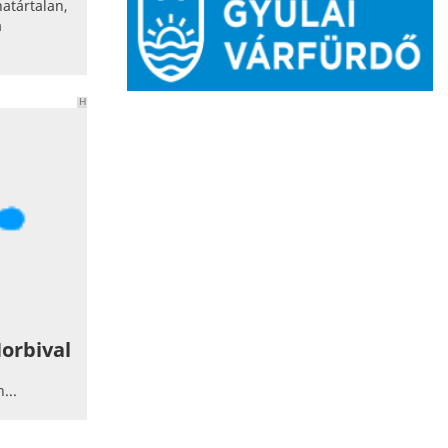
atártalan,
a
H
I
R
D
E
T
É
S
Norbival
...