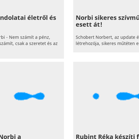
ndolatai életről és
Norbi sikeres szívm
esett át!
bi - Nem számít a pénz,
Schobert Norbert, az update 
ámít, csak a szeretet és az
létrehozója, sikeres műtéten es
Norbi a
Rubint Réka készíti f