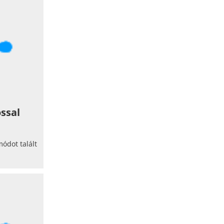
D
E
T
É
S
ssal
ódot talált