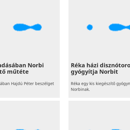
 adásában Norbi
Réka házi disznótoro
tő műtéte
gyógyítja Norbit
sában Hajdú Péter beszélget
Réka egy kis kiegészítő gyógym
Norbinak.