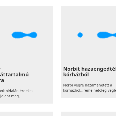
y
Norbit hazaengedté
ráttartalmú
kórházból
ra
Norbi végre hazamehetett a
kórházból...remélhetőleg végl
ook oldalán érdekes
 jelent meg.