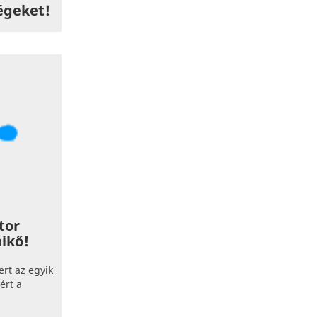
égeket!
tor
ikő!
rt az egyik
ért a