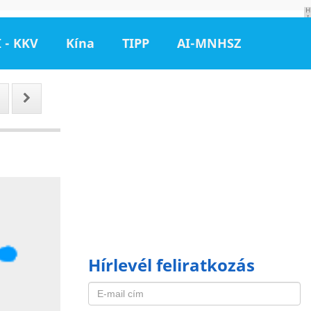
H
I
R
D
 - KKV
Kína
TIPP
AI-MNHSZ
E
T
É
S
Hírlevél feliratkozás