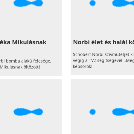
Réka Mikulásnak
Norbi élet és halál k
!
Schobert Norbi szívműtétjét k
végig a TV2 segítségével...M
rbi bomba alakú felesége,
képsorok!
Mikulásnak öltözött!