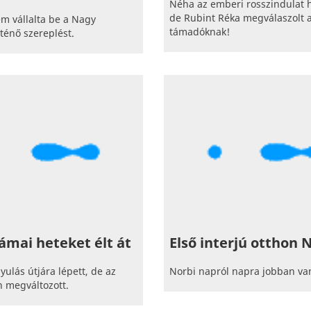
Néha az emberi rosszindulat h
de Rubint Réka megválaszolt 
m vállalta be a Nagy
támadóknak!
ténő szereplést.
ámai heteket élt át
Első interjú otthon 
yulás útjára lépett, de az
Norbi napról napra jobban van
en megváltozott.