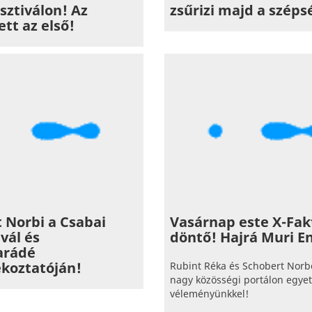
sztiválon! Az
zsűrizi majd a széps
ett az első!
 Norbi a Csabai
Vasárnap este X-Fak
ivál és
döntő! Hajrá Muri En
arádé
ékoztatóján!
Rubint Réka és Schobert Norbe
nagy közösségi portálon egyet
véleményünkkel!