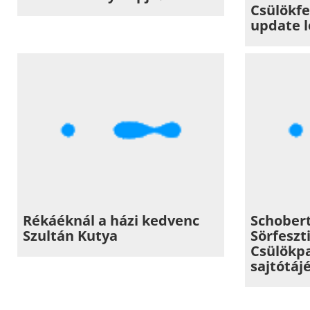
Csülökfe
update l
Rékáéknál a házi kedvenc
Schobert
Szultán Kutya
Sörfeszt
Csülökp
sajtótáj