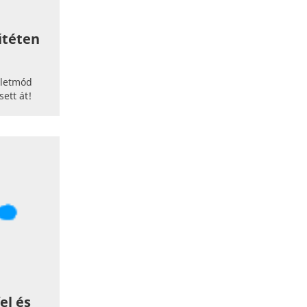
űtéten
életmód
ett át!
el és