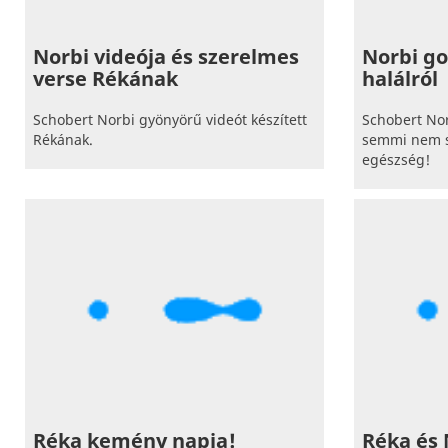
Norbi videója és szerelmes
Norbi go
verse Rékának
halálról
Schobert Norbi gyönyörű videót készített
Schobert Nor
Rékának.
semmi nem sz
egészség!
Réka kemény napja!
Réka és 