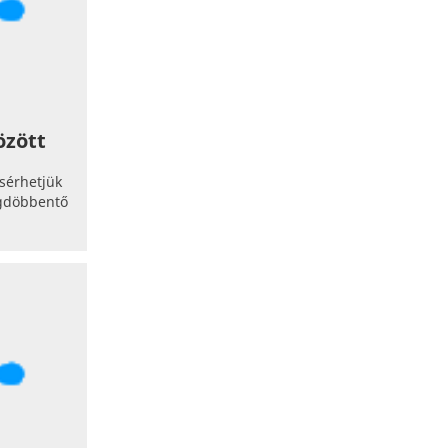
özött
ísérhetjük
egdöbbentő