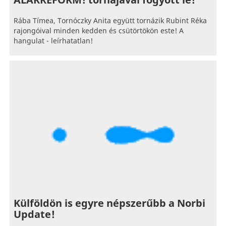
ALAKREFORM! tornájával fogyott le!
Rába Tímea, Tornóczky Anita együtt tornázik Rubint Réka
rajongóival minden kedden és csütörtökön este! A
hangulat - leírhatatlan!
Külföldön is egyre népszerűbb a Norbi
Update!