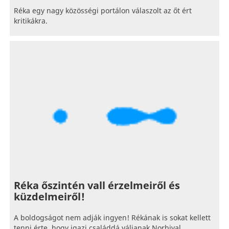
Réka egy nagy közösségi portálon válaszolt az őt ért
kritikákra.
Réka őszintén vall érzelmeiről és
küzdelmeiről!
A boldogságot nem adják ingyen! Rékának is sokat kellett
tenni érte, hogy igazi családdá váljanak Norbival.