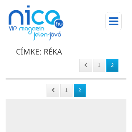
CÍMKE: RÉKA
1
2
1
2