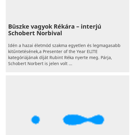
Büszke vagyok Rékára – interjú
Schobert Norbival
Idén a hazai életmód szakma egyetlen és legmagasabb
kitűntetésének,a Presenter of the Year ELITE
kategóriájának díját Rubint Réka nyerte meg. Párja,
Schobert Norbert is jelen volt ...