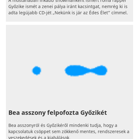
A mostanában inkább showmanként ismert roma rapper
Győzike ismét a zenei pálya iránt kacsintgat, nemrég ki is
adta legújabb CD-jét „Nekünk is jár az Édes Élet” címmel.
Bea asszony felpofozta Győzikét
Bea asszonyról és Győzikéről mindenki tudja, hogy a
kapcsolatuk csöppet sem zökkenő mentes, rendszeresek a
veszekedések és a kiabálások.