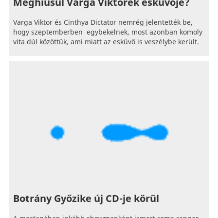
Meghiúsul Varga Viktorék esküvője?
Varga Viktor és Cinthya Dictator nemrég jelentették be,
hogy szeptemberben egybekelnek, most azonban komoly
vita dúl közöttük, ami miatt az esküvő is veszélybe került.
Botrány Győzike új CD-je körül