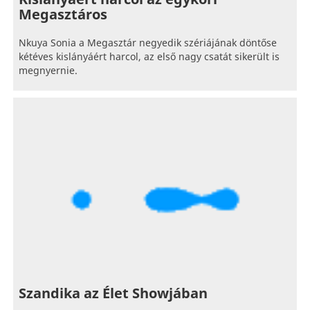
Megasztáros
Nkuya Sonia a Megasztár negyedik szériájának döntőse
kétéves kislányáért harcol, az első nagy csatát sikerült is
megnyernie.
Szandika az Élet Showjában