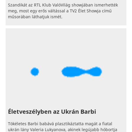
Szandikát az RTL Klub ValóVilág showjában ismerhették
meg, most egy erős váltással a TV2 Élet Showja című
műsorában láthatjuk ismét.
Életveszélyben az Ukrán Barbi
Tökéletes Barbi babává plasztikáztatta magát a fiatal
ukrán lány Valeria Lukyanova, akinek legújabb hóbortja