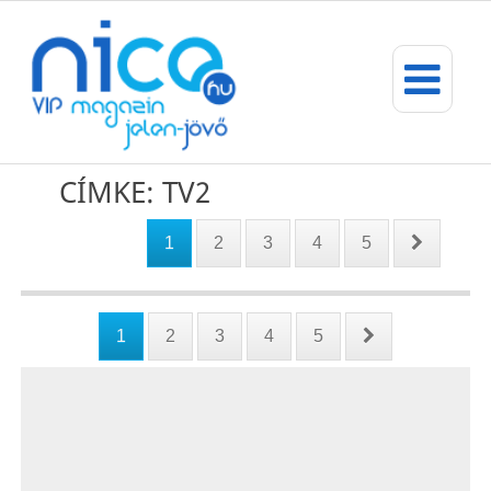
CÍMKE: TV2
1
2
3
4
5
1
2
3
4
5